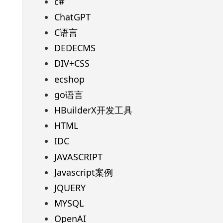
c#
ChatGPT
C语言
DEDECMS
DIV+CSS
ecshop
go语言
HBuilderX开发工具
HTML
IDC
JAVASCRIPT
Javascript案例
JQUERY
MYSQL
OpenAI