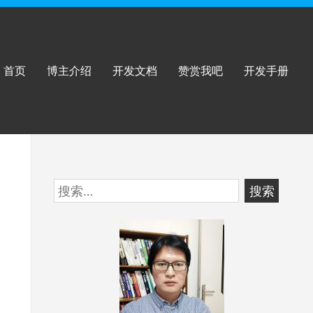
首页
博主介绍
开发文档
赞赏我吧
开发手册
跳
搜
至
索：
页
脚