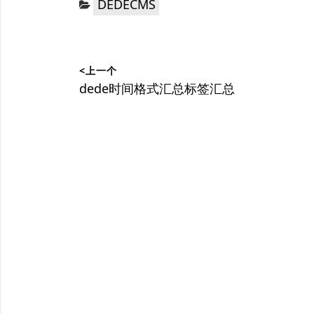
DEDECMS
类：
文
<上一个
章
上
dede时间格式汇总标签汇总
篇
导
文
航
章：