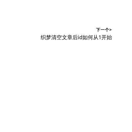
下一个>
下
织梦清空文章后id如何从1开始
篇
文
章：