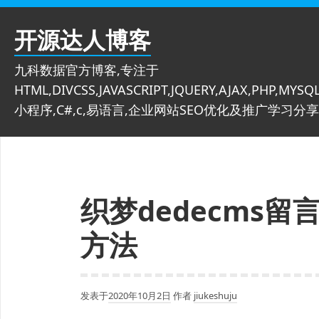
跳
至
开源达人博客
内
容
九科数据官方博客,专注于
HTML,DIVCSS,JAVASCRIPT,JQUERY,AJAX,PHP,MYSQL
小程序,C#,c,易语言,企业网站SEO优化及推广学习分享
织梦dedecms
方法
发表于
2020年10月2日
作者
jiukeshuju