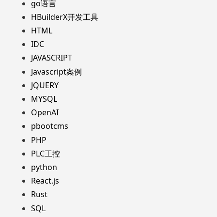
go语言
HBuilderX开发工具
HTML
IDC
JAVASCRIPT
Javascript案例
JQUERY
MYSQL
OpenAI
pbootcms
PHP
PLC工控
python
React.js
Rust
SQL