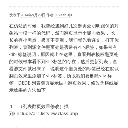
发表于
2014年9月29日
作者
jiukeshuju
在仿站的时候，我曾经遇到好几次翻页处明明跟仿的对
象站一模一样的代码，然而翻页显示个竖向效果， 长
长的有小黑点，极其不美观．我们就先看译文，打开你
列表，查到源文件翻页处是否带有<li>标签，如果带有
<li> 标签说明，原因就出在这里，查看列表模板翻页处
的时候根本看不到<li>标签的存在，然后更新列表，查
看源文件就出来了，说明这个翻页处的标签已经在默认
翻页效果里添加了<li>标签，所以我们要删除<li> 标
签．DEDE 列表翻页显示纵向翻页效果，修改为横线显
示效果的方法如下：
１．（列表翻页效果修改）找
到/include/arc.listview.class.php