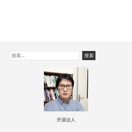
跳
搜
至
索：
页
脚
开源达人