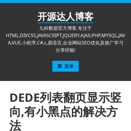
跳
至
开源达人博客
内
容
九科数据官方博客,专注于
HTML,DIVCSS,JAVASCRIPT,JQUERY,AJAX,PHP,MYSQL,JAV
A,VUE,小程序,C#,c,易语言,企业网站SEO优化及推广学习
分享经验!
菜单
DEDE列表翻页显示竖
向,有小黑点的解决方
法