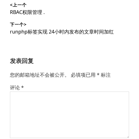
<上一个
章
上
RBAC权限管理 .
导
篇
下一个>
文
航
下
runphp标签实现 24小时内发布的文章时间加红
章：
篇
文
章：
发表回复
您的邮箱地址不会被公开。
必填项已用
*
标注
评论
*