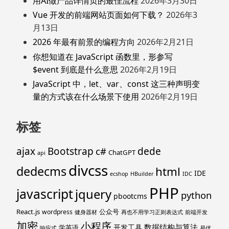
用AI做产品详情页的最佳流程
2026年3月30日
Vue 开发的前端网站页面如何下载？
2026年3
月13日
2026 年最有前景的编程方向
2026年2月21日
你想知道在 JavaScript 函数里，形参写
$event 到底是什么意思
2026年2月19日
JavaScript 中，let、var、const 这三种声明变
量的方式该在什么场景下使用
2026年2月19日
标签
ajax
Bootstrap
c#
dede
ChatGPT
api
divcss
dedecms
html
IDE
ecshop
HBuilder
IDC
PHP
javascript
jquery
python
pbootcms
React.js
公众号
wordpress
健身器材
再也不用学习正则表达式
前端开发
加密
小程序
数据结构与算法
开发工具
学英语
响应式
易优