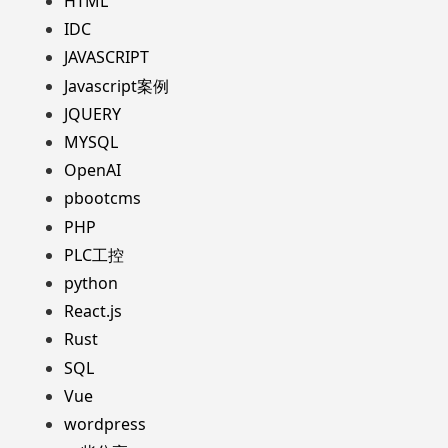
HTML
IDC
JAVASCRIPT
Javascript案例
JQUERY
MYSQL
OpenAI
pbootcms
PHP
PLC工控
python
React.js
Rust
SQL
Vue
wordpress