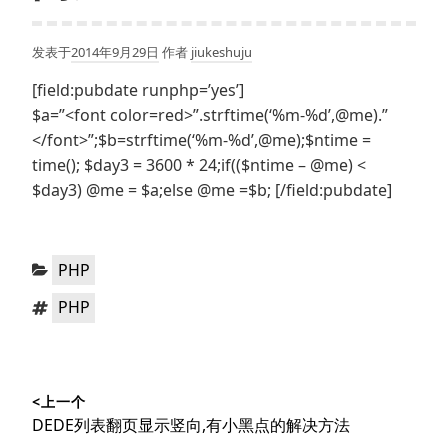
发表于
2014年9月29日
作者
jiukeshuju
[field:pubdate runphp=’yes’]
$a=”<font color=red>”.strftime(‘%m-%d’,@me).”
</font>”;$b=strftime(‘%m-%d’,@me);$ntime =
time(); $day3 = 3600 * 24;if(($ntime – @me) <
$day3) @me = $a;else @me =$b; [/field:pubdate]
分
PHP
类：
标
PHP
签：
文
<上一个
章
上
DEDE列表翻页显示竖向,有小黑点的解决方法