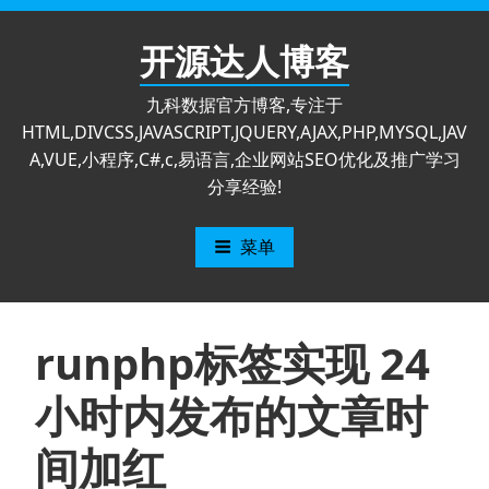
跳
至
开源达人博客
内
容
九科数据官方博客,专注于
HTML,DIVCSS,JAVASCRIPT,JQUERY,AJAX,PHP,MYSQL,JAV
A,VUE,小程序,C#,c,易语言,企业网站SEO优化及推广学习
分享经验!
菜单
runphp标签实现 24
小时内发布的文章时
间加红