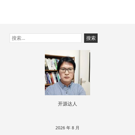
跳
搜
至
索：
页
脚
开源达人
2026 年 8 月