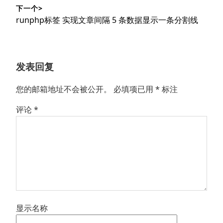
导
篇
下一个>
文
航
下
runphp标签 实现文章间隔 5 条数据显示一条分割线
章：
篇
文
章：
发表回复
您的邮箱地址不会被公开。
必填项已用
*
标注
评论
*
显示名称