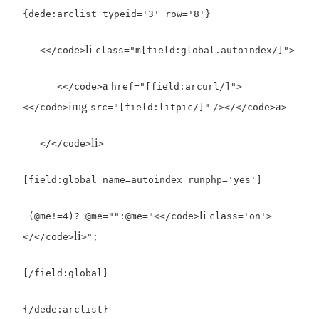
{dede:arclist typeid='3' row='8'}
li
<</code>
class
=
"m[field:global.autoindex/]"
>
a
<</code>
href
=
"[field:arcurl/]"
>
img
a
<</code>
src
=
"[field:litpic/]"
/></</code>
>
li
</</code>
>
[field:global name=autoindex runphp='yes']
li
(@me!=4)? @me="":@me="<</code>
class
=
'on'
>
li
</</code>
>";
[/field:global]
{/dede:arclist}