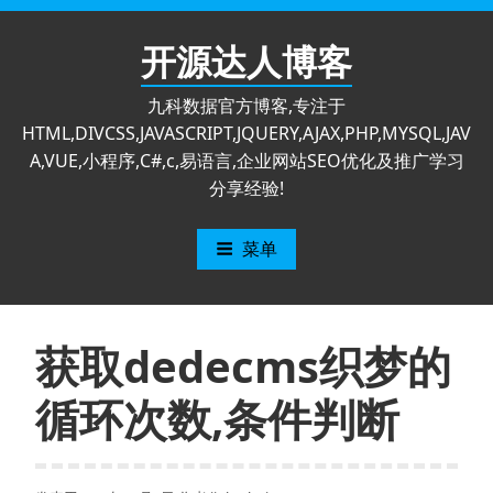
跳
至
开源达人博客
内
容
九科数据官方博客,专注于
HTML,DIVCSS,JAVASCRIPT,JQUERY,AJAX,PHP,MYSQL,JAV
A,VUE,小程序,C#,c,易语言,企业网站SEO优化及推广学习
分享经验!
菜单
获取dedecms织梦的
循环次数,条件判断