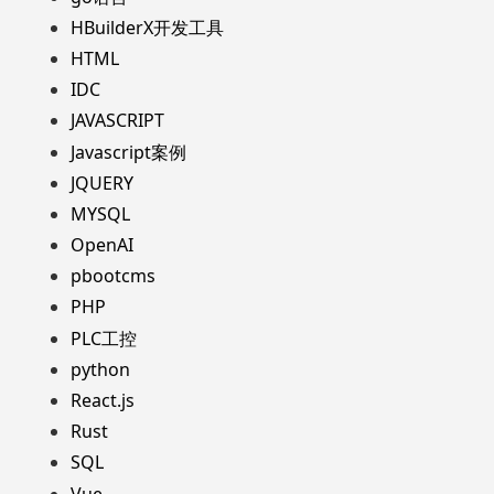
HBuilderX开发工具
HTML
IDC
JAVASCRIPT
Javascript案例
JQUERY
MYSQL
OpenAI
pbootcms
PHP
PLC工控
python
React.js
Rust
SQL
Vue