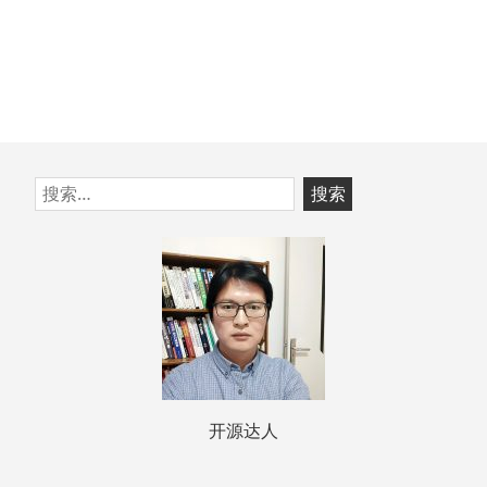
跳
搜
至
索：
页
脚
开源达人