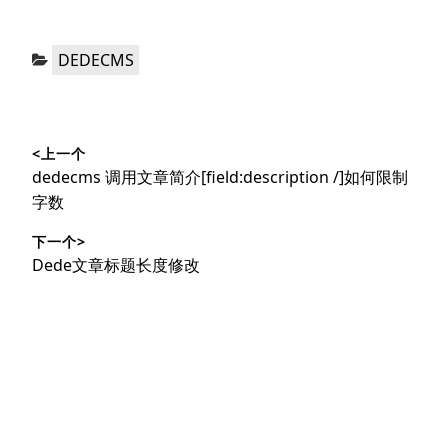
分
DEDECMS
类：
文
<上一个
章
上
dedecms 调用文章简介[field:description /]如何限制
导
篇
字数
文
航
下一个>
章：
下
Dede文章标题长度修改
篇
文
章：