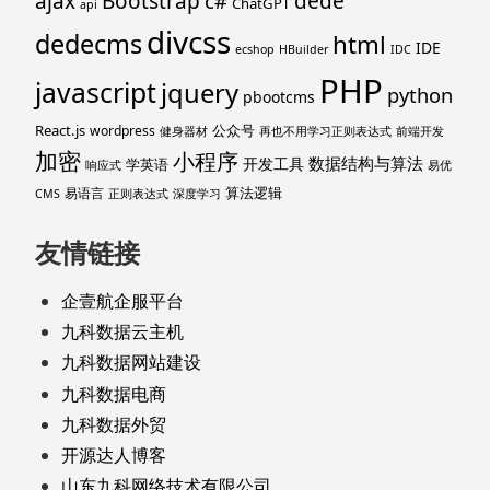
ajax
Bootstrap
c#
dede
ChatGPT
api
divcss
dedecms
html
IDE
ecshop
HBuilder
IDC
PHP
javascript
jquery
python
pbootcms
React.js
公众号
wordpress
健身器材
再也不用学习正则表达式
前端开发
加密
小程序
数据结构与算法
开发工具
学英语
响应式
易优
算法逻辑
易语言
CMS
正则表达式
深度学习
友情链接
企壹航企服平台
九科数据云主机
九科数据网站建设
九科数据电商
九科数据外贸
开源达人博客
山东九科网络技术有限公司