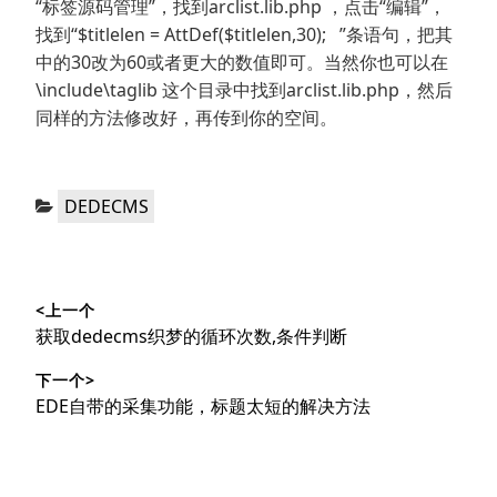
“标签源码管理”，找到arclist.lib.php ，点击“编辑”，
找到“$titlelen = AttDef($titlelen,30); ”条语句，把其
中的30改为60或者更大的数值即可。当然你也可以在
\include\taglib 这个目录中找到arclist.lib.php，然后
同样的方法修改好，再传到你的空间。
分
DEDECMS
类：
文
<上一个
章
上
获取dedecms织梦的循环次数,条件判断
导
篇
下一个>
文
航
下
EDE自带的采集功能，标题太短的解决方法
章：
篇
文
章：