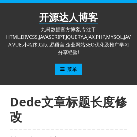
跳
至
开源达人博客
内
容
九科数据官方博客,专注于
HTML,DIVCSS,JAVASCRIPT,JQUERY,AJAX,PHP,MYSQL,JAV
A,VUE,小程序,C#,c,易语言,企业网站SEO优化及推广学习
分享经验!
菜单
Dede文章标题长度修
改