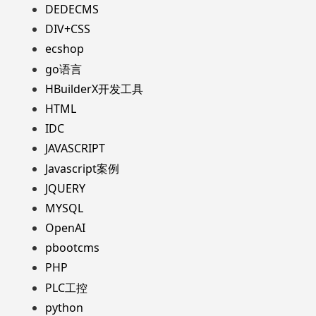
DEDECMS
DIV+CSS
ecshop
go语言
HBuilderX开发工具
HTML
IDC
JAVASCRIPT
Javascript案例
JQUERY
MYSQL
OpenAI
pbootcms
PHP
PLC工控
python