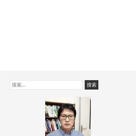
跳
搜
至
索：
页
脚