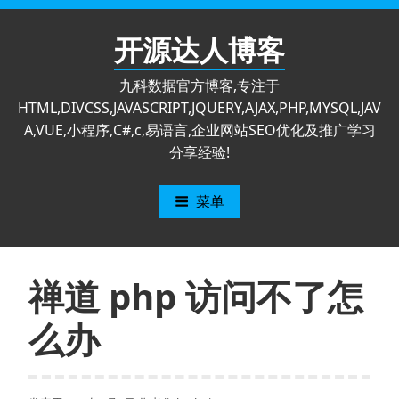
跳
至
开源达人博客
内
容
九科数据官方博客,专注于
HTML,DIVCSS,JAVASCRIPT,JQUERY,AJAX,PHP,MYSQL,JAV
A,VUE,小程序,C#,c,易语言,企业网站SEO优化及推广学习
分享经验!
菜单
禅道 php 访问不了怎
么办