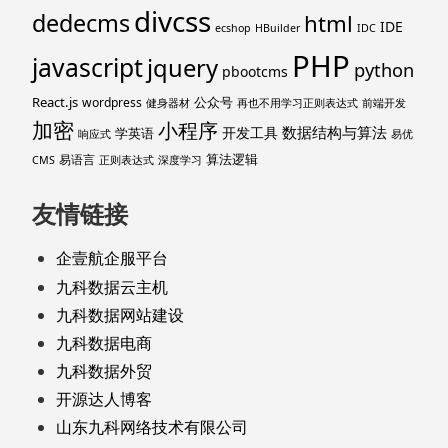
divcss
dedecms
html
IDE
ecshop
HBuilder
IDC
PHP
javascript
jquery
python
pbootcms
React.js
公众号
wordpress
健身器材
再也不用学习正则表达式
前端开发
加密
小程序
数据结构与算法
开发工具
学英语
响应式
易优
算法逻辑
易语言
CMS
正则表达式
深度学习
友情链接
企壹航企服平台
九科数据云主机
九科数据网站建设
九科数据电商
九科数据外贸
开源达人博客
山东九科网络技术有限公司