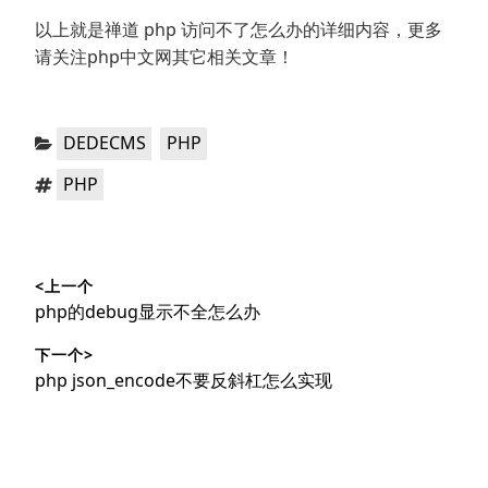
以上就是禅道 php 访问不了怎么办的详细内容，更多
请关注php中文网其它相关文章！
分
，
DEDECMS
PHP
类：
标
PHP
签：
文
<上一个
章
上
php的debug显示不全怎么办
导
篇
下一个>
文
航
下
php json_encode不要反斜杠怎么实现
章：
篇
文
章：