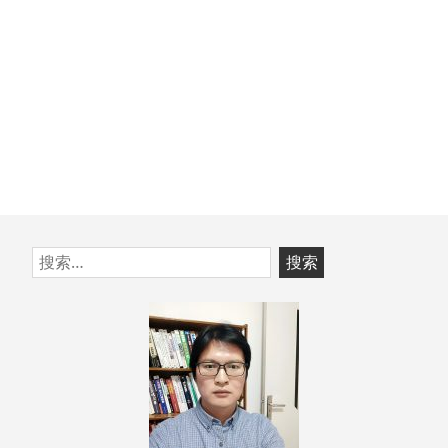
跳
搜
至
索：
页
脚