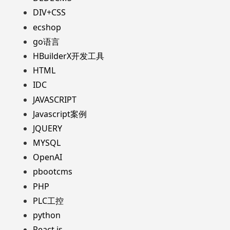
DIV+CSS
ecshop
go语言
HBuilderX开发工具
HTML
IDC
JAVASCRIPT
Javascript案例
JQUERY
MYSQL
OpenAI
pbootcms
PHP
PLC工控
python
React.js