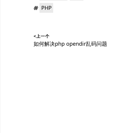
类：
标
PHP
签：
文
<上一个
章
上
如何解决php opendir乱码问题
篇
导
文
航
章：