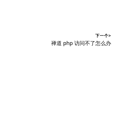
下一个>
下
禅道 php 访问不了怎么办
篇
文
章：