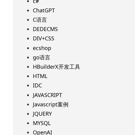
c#
ChatGPT
C语言
DEDECMS
DIV+CSS
ecshop
go语言
HBuilderX开发工具
HTML
IDC
JAVASCRIPT
Javascript案例
JQUERY
MYSQL
OpenAI