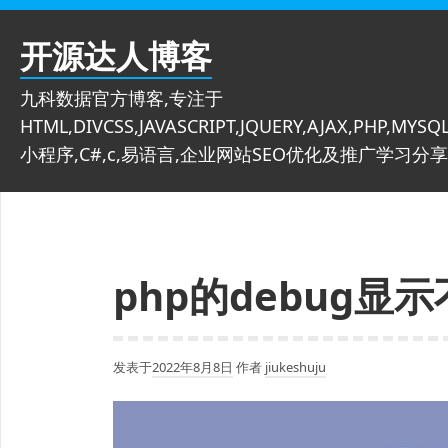
跳
至
开源达人博客
内
容
九科数据官方博客,专注于
HTML,DIVCSS,JAVASCRIPT,JQUERY,AJAX,PHP,MYSQL
小程序,C#,c,易语言,企业网站SEO优化及推广学习分享
php的debug显
发表于
2022年8月8日
作者
jiukeshuju