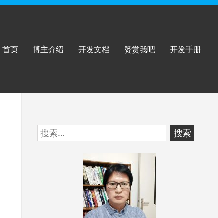
首页
博主介绍
开发文档
赞赏我吧
开发手册
跳
搜
至
索：
页
脚