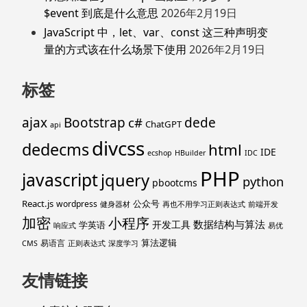
$event 到底是什么意思
2026年2月19日
JavaScript 中，let、var、const 这三种声明变
量的方式该在什么场景下使用
2026年2月19日
标签
ajax
Bootstrap
c#
dede
ChatGPT
api
divcss
dedecms
html
IDE
ecshop
HBuilder
IDC
PHP
javascript
jquery
python
pbootcms
React.js
公众号
wordpress
健身器材
再也不用学习正则表达式
前端开发
加密
小程序
数据结构与算法
开发工具
学英语
响应式
易优
算法逻辑
易语言
CMS
正则表达式
深度学习
友情链接