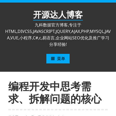
跳
至
开源达人博客
内
容
九科数据官方博客,专注于
HTML,DIVCSS,JAVASCRIPT,JQUERY,AJAX,PHP,MYSQL,JAV
A,VUE,小程序,C#,c,易语言,企业网站SEO优化及推广学习
分享经验!
菜单
编程开发中思考需
求、拆解问题的核心