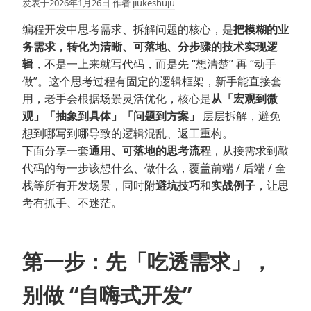
发表于
2026年1月26日
作者
jiukeshuju
编程开发中思考需求、拆解问题的核心，是
把模糊的业
务需求，转化为清晰、可落地、分步骤的技术实现逻
辑
，不是一上来就写代码，而是先 “想清楚” 再 “动手
做”。这个思考过程有固定的逻辑框架，新手能直接套
用，老手会根据场景灵活优化，核心是
从「宏观到微
观」「抽象到具体」「问题到方案」
层层拆解，避免
想到哪写到哪导致的逻辑混乱、返工重构。
下面分享一套
通用、可落地的思考流程
，从接需求到敲
代码的每一步该想什么、做什么，覆盖前端 / 后端 / 全
栈等所有开发场景，同时附
避坑技巧
和
实战例子
，让思
考有抓手、不迷茫。
第一步：先「吃透需求」，
别做 “自嗨式开发”