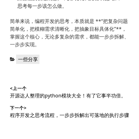
思考每一步该怎么做。
简单来说，编程开发的思考，本质就是 **“把复杂问题
简单化，把模糊需求清晰化，把抽象目标具体化”**，
掌握这个核心，无论多复杂的需求，都能一步步拆解、
一步步实现。
分
一些分享
类：
文
<上一个
章
上
开源达人整理的python模块大全！有了它事半功倍。
导
篇
下一个>
文
航
下
程序开发之思考流程，一步步拆解出可落地的执行步骤
章：
篇
文
章：