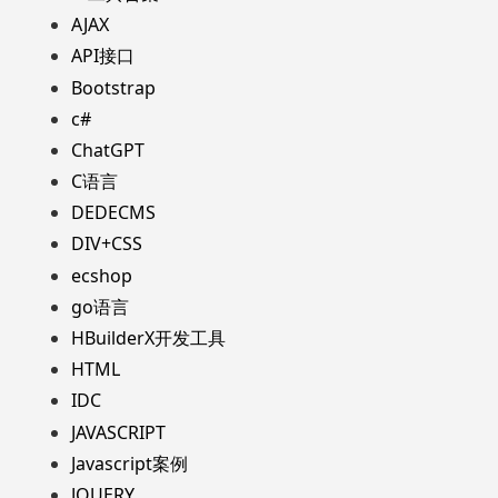
AJAX
API接口
Bootstrap
c#
ChatGPT
C语言
DEDECMS
DIV+CSS
ecshop
go语言
HBuilderX开发工具
HTML
IDC
JAVASCRIPT
Javascript案例
JQUERY