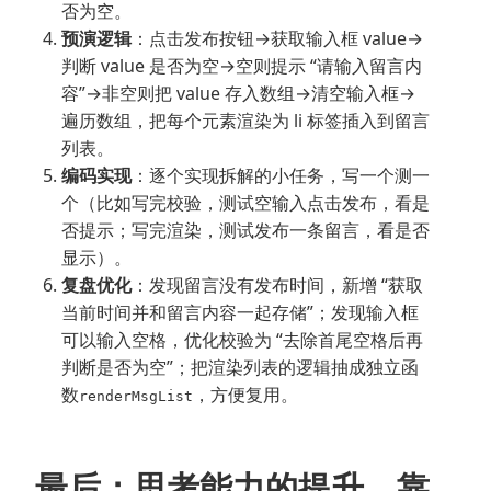
否为空。
预演逻辑
：点击发布按钮→获取输入框 value→
判断 value 是否为空→空则提示 “请输入留言内
容”→非空则把 value 存入数组→清空输入框→
遍历数组，把每个元素渲染为 li 标签插入到留言
列表。
编码实现
：逐个实现拆解的小任务，写一个测一
个（比如写完校验，测试空输入点击发布，看是
否提示；写完渲染，测试发布一条留言，看是否
显示）。
复盘优化
：发现留言没有发布时间，新增 “获取
当前时间并和留言内容一起存储”；发现输入框
可以输入空格，优化校验为 “去除首尾空格后再
判断是否为空”；把渲染列表的逻辑抽成独立函
数
，方便复用。
renderMsgList
最后：思考能力的提升，靠