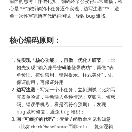
前面的思考工作做扎实，编码环节会变得非常顺畅，核
心是 **“按拆解的小任务逐个实现，边写边测”**，避
免一次性写完所有代码再测试，导致 bug 难找。
核心编码原则：
先实现「核心功能」，再做「优化 / 细节」
：比
如先实现 “输入账号密码能登录成功”，再做 “表
单验证、按钮禁用、错误提示、样式美化”，先
保证能用，再保证好用；
边写边测
：写完一个小任务，立刻测试（比如写
完表单验证，手动输入各种情况：空账号、短密
码、错误手机号，看是否符合预期），发现
bug 及时修复，避免 bug 堆积；
写 “可维护的代码”
：变量 / 函数命名见名知意
（比如
而非
），复杂逻辑
checkPhoneFormat
fn1