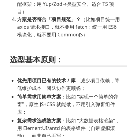
配框架；用 Yup/Zod→类型安全、适合 TS 项
目）
方案是否符合「项目规范」？
（比如项目统一用
axios 请求接口，就不要用 fetch；统一用 ES6
模块化，就不要用 CommonJS）
选型基本原则：
优先用项目已有的技术 / 库
：减少项目依赖，降
低维护成本，团队协作更顺畅；
简单需求用简单方案
：比如 “实现一个简单的弹
窗”，原生 JS+CSS 就能做，不用引入弹窗组件
库；
复杂需求选成熟方案
：比如 “大数据表格渲染”，
用 ElementUI/antd 的表格组件（自带虚拟滚
动），而非自己手写；