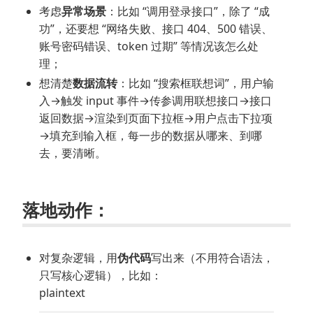
考虑
异常场景
：比如 “调用登录接口”，除了 “成
功”，还要想 “网络失败、接口 404、500 错误、
账号密码错误、token 过期” 等情况该怎么处
理；
想清楚
数据流转
：比如 “搜索框联想词”，用户输
入→触发 input 事件→传参调用联想接口→接口
返回数据→渲染到页面下拉框→用户点击下拉项
→填充到输入框，每一步的数据从哪来、到哪
去，要清晰。
落地动作：
对复杂逻辑，用
伪代码
写出来（不用符合语法，
只写核心逻辑），比如：
plaintext