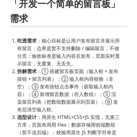
「开发一个简单的留言板」
需求
吃透需求
：核心目标是让用户发布留言并展示所
有留言；边界是暂不支持删除 / 编辑留言，不做
分页；验收标准是输入内容后发布，页面实时显
示留言，无重复、无丢失。
拆解需求
：① 搭建留言板页面（输入框 + 发布
按钮 + 留言列表）；② 输入框内容校验（非
空）；③ 发布按钮点击事件（获取输入框内
容）；④ 新增留言数据（存入数组）；⑤ 渲
染留言列表（把数组数据展示到页面）；⑥ 发
布后清空输入框。
选型设计
：用原生 HTML+CSS+JS 实现，无第三
方库；页面布局用 Flex；数据存储用前端数组
（暂不连后端）；校验用原生 JS 判断字符串是