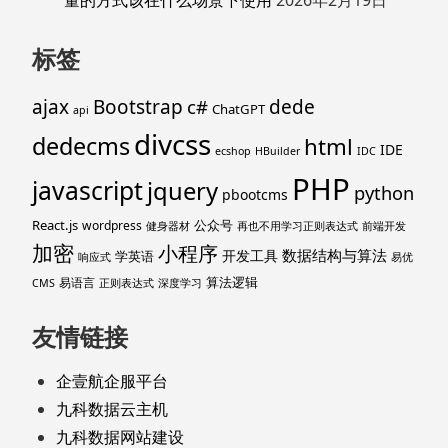
标签
ajax
Bootstrap
c#
dede
ChatGPT
api
divcss
dedecms
html
IDE
ecshop
HBuilder
IDC
PHP
javascript
jquery
python
pbootcms
React.js
公众号
wordpress
健身器材
再也不用学习正则表达式
前端开发
加密
小程序
数据结构与算法
开发工具
学英语
响应式
易优
算法逻辑
易语言
CMS
正则表达式
深度学习
友情链接
企壹航企服平台
九科数据云主机
九科数据网站建设