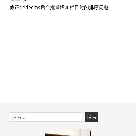
航
下一个>
章：
下
修正dedecms后台批量增加栏目时的排序问题
篇
文
章：
跳
搜
至
索：
页