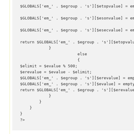
$GLOBALS['em_' . $egroup . 's'][$etopvalue] = e
$GLOBALS['em_' . $egroup . 's'][$esonvalue] = e
$GLOBALS['em_' . $egroup . 's'][$esecvalue] = e
return $GLOBALS['em_' . $egroup . 's'][$etopval
            }

			else 

			{

$elimit = $evalue % 500;

$erevalue = $evalue - $elimit;

$GLOBALS['em_' . $egroup . 's'][$erevalue] = emp
$GLOBALS['em_' . $egroup . 's'][$evalue] = empty
return $GLOBALS['em_' . $egroup . 's'][$erevalue
            }

        }

    }

}

?>