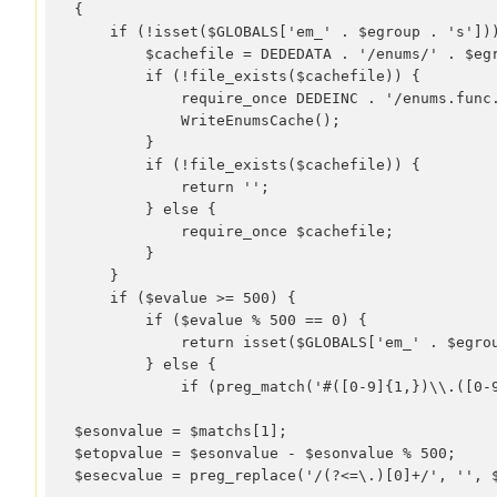
{

    if (!isset($GLOBALS['em_' . $egroup . 's']))
        $cachefile = DEDEDATA . '/enums/' . $egr
        if (!file_exists($cachefile)) {

            require_once DEDEINC . '/enums.func.
            WriteEnumsCache();

        }

        if (!file_exists($cachefile)) {

            return '';

        } else {

            require_once $cachefile;

        }

    }

    if ($evalue >= 500) {

        if ($evalue % 500 == 0) {

            return isset($GLOBALS['em_' . $egrou
        } else {

            if (preg_match('#([0-9]{1,})\\.([0-9
$esonvalue = $matchs[1];

$etopvalue = $esonvalue - $esonvalue % 500;

$esecvalue = preg_replace('/(?<=\.)[0]+/', '', $