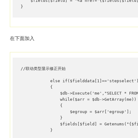
    $fields[$field] = "<a href='{$fields[$field
}
在下面加入
//联动类型显示修正开始

            else if($fielddata[1]=='stepselect')
            {

                $db->Execute('me',"SELECT * FROM
                while($arr = $db->GetArray(me))

                {

                    $egroup = $arr['egroup'];

                }

                $fields[$field] = Getenums("{$fi
            }
