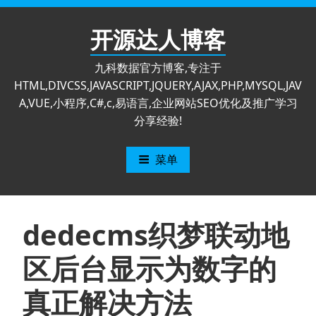
跳
至
开源达人博客
内
容
九科数据官方博客,专注于
HTML,DIVCSS,JAVASCRIPT,JQUERY,AJAX,PHP,MYSQL,JAV
A,VUE,小程序,C#,c,易语言,企业网站SEO优化及推广学习
分享经验!
菜单
dedecms织梦联动地
区后台显示为数字的
真正解决方法