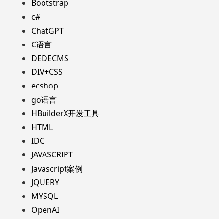
Bootstrap
c#
ChatGPT
C语言
DEDECMS
DIV+CSS
ecshop
go语言
HBuilderX开发工具
HTML
IDC
JAVASCRIPT
Javascript案例
JQUERY
MYSQL
OpenAI