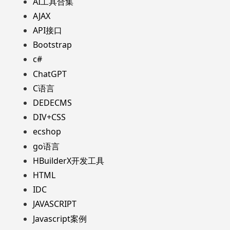
AI工具合集
AJAX
API接口
Bootstrap
c#
ChatGPT
C语言
DEDECMS
DIV+CSS
ecshop
go语言
HBuilderX开发工具
HTML
IDC
JAVASCRIPT
Javascript案例