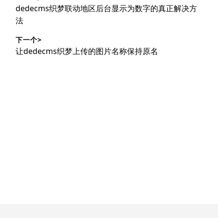
章
上
dedecms织梦联动地区后台显示为数字的真正解决方
导
篇
法
文
航
下一个>
章：
下
让dedecms织梦上传的图片名称保持原名
篇
文
章：