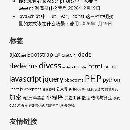
你想知道在 JavaScript 函数里，形参写
$event 到底是什么意思
2026年2月19日
JavaScript 中，let、var、const 这三种声明变
量的方式该在什么场景下使用
2026年2月19日
标签
ajax
Bootstrap
c#
dede
ChatGPT
api
divcss
dedecms
html
IDE
ecshop
HBuilder
IDC
PHP
javascript
jquery
python
pbootcms
React.js
公众号
wordpress
健身器材
再也不用学习正则表达式
前端开发
加密
小程序
数据结构与算法
开发工具
学英语
响应式
易优
算法逻辑
易语言
CMS
正则表达式
深度学习
友情链接