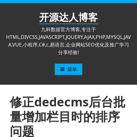
跳
至
开源达人博客
内
容
九科数据官方博客,专注于
HTML,DIVCSS,JAVASCRIPT,JQUERY,AJAX,PHP,MYSQL,JAV
A,VUE,小程序,C#,c,易语言,企业网站SEO优化及推广学习
分享经验!
菜单
修正dedecms后台批
量增加栏目时的排序
问题