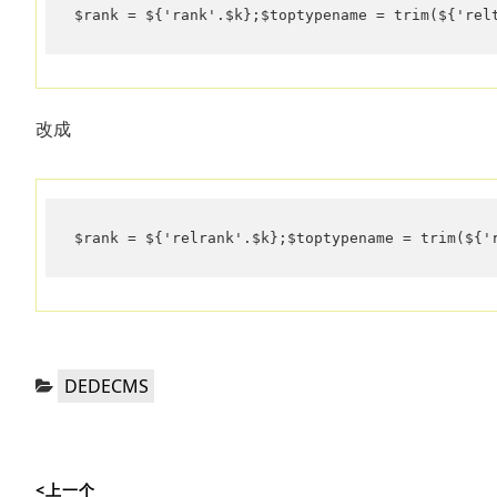
$rank = ${'rank'.$k};$toptypename = trim(${'rel
改成
$rank = ${'relrank'.$k};$toptypename = trim(${'
分
DEDECMS
类：
文
<上一个