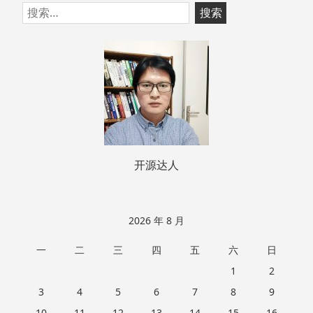
跳
搜
至
索：
页
脚
开源达人
2026 年 8 月
一
二
三
四
五
六
日
1
2
3
4
5
6
7
8
9
10
11
12
13
14
15
16