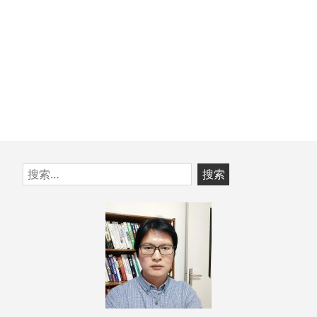
跳
搜
至
索：
页
脚