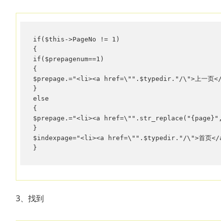
if($this->PageNo != 1)

{

if($prepagenum==1)

{

$prepage.="<li><a href=\"".$typedir."/\">上一页</
}

else

{

$prepage.="<li><a href=\"".str_replace("{page}"
}

$indexpage="<li><a href=\"".$typedir."/\">首页</a
}
3、找到