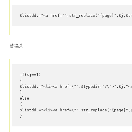
$listdd.="<a href='".str_replace("{page}",$j,$t
替换为
if($j==1)

{

$listdd.="<li><a href=\"".$typedir."/\">".$j."</
}

else

{

$listdd.="<li><a href=\"".str_replace("{page}",$
}