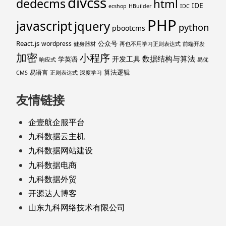
divcss
dedecms
html
IDE
ecshop
HBuilder
IDC
PHP
javascript
jquery
python
pbootcms
React.js
公众号
wordpress
健身器材
再也不用学习正则表达式
前端开发
加密
小程序
数据结构与算法
开发工具
学英语
响应式
易优
算法逻辑
易语言
CMS
正则表达式
深度学习
友情链接
企壹航企服平台
九科数据云主机
九科数据网站建设
九科数据电商
九科数据外贸
开源达人博客
山东九科网络技术有限公司