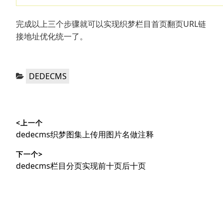
完成以上三个步骤就可以实现织梦栏目首页翻页URL链
接地址优化统一了。
分
DEDECMS
类：
文
<上一个
章
上
dedecms织梦图集上传用图片名做注释
导
篇
下一个>
文
航
下
dedecms栏目分页实现前十页后十页
章：
篇
文
章：