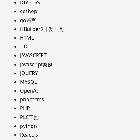
DIV+CSS
ecshop
go语言
HBuilderX开发工具
HTML
IDC
JAVASCRIPT
Javascript案例
JQUERY
MYSQL
OpenAI
pbootcms
PHP
PLC工控
python
React.js