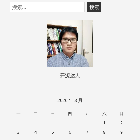
跳
搜
至
索：
页
脚
开源达人
2026 年 8 月
一
二
三
四
五
六
日
1
2
3
4
5
6
7
8
9