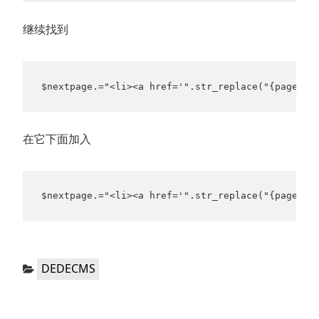
继续找到
$nextpage.="<li><a href='".str_replace("{page}"
在它下面加入
$nextpage.="<li><a href='".str_replace("{page}",
分
DEDECMS
类：
文