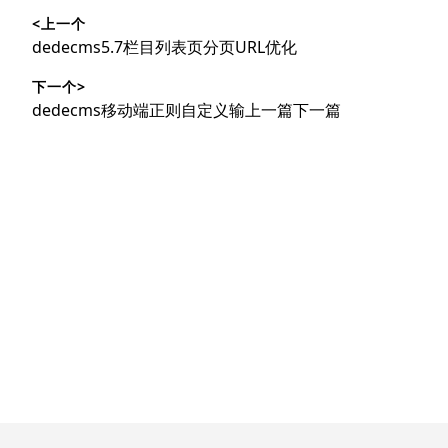
<上一个
章
上
dedecms5.7栏目列表页分页URL优化
导
篇
下一个>
文
航
下
dedecms移动端正则自定义输上一篇下一篇
章：
篇
文
章：