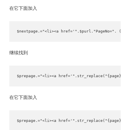
在它下面加入
$nextpage.="<li><a href='".$purl."PageNo=". (($p
继续找到
$prepage.="<li><a href='".str_replace("{page}",
在它下面加入
$prepage.="<li><a href='".str_replace("{page}",(