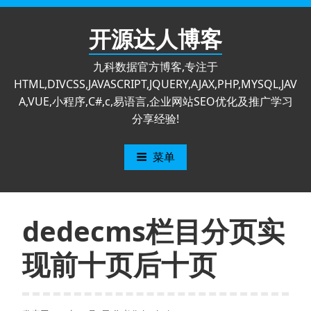
跳
至
开源达人博客
内
容
九科数据官方博客,专注于
HTML,DIVCSS,JAVASCRIPT,JQUERY,AJAX,PHP,MYSQL,JAV
A,VUE,小程序,C#,c,易语言,企业网站SEO优化及推广学习
分享经验!
菜单
dedecms栏目分页实
现前十页后十页