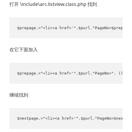
打开 \include\arc.listview.class.php 找到
$prepage.="<li><a href='".$purl."PageNo=$prepag
在它下面加入
$prepage.="<li><a href='".$purl."PageNo=". (($p
继续找到
$nextpage.="<li><a href='".$purl."PageNo=$nextp