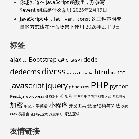
你想知道在 JavaScript 函数里，形参写
$event 到底是什么意思
2026年2月19日
JavaScript 中，let、var、const 这三种声明变
量的方式该在什么场景下使用
2026年2月19日
标签
ajax
Bootstrap
c#
dede
ChatGPT
api
divcss
dedecms
html
IDE
ecshop
HBuilder
IDC
PHP
javascript
jquery
python
pbootcms
React.js
公众号
wordpress
健身器材
再也不用学习正则表达式
前端开发
加密
小程序
数据结构与算法
开发工具
学英语
响应式
易优
算法逻辑
易语言
CMS
正则表达式
深度学习
友情链接