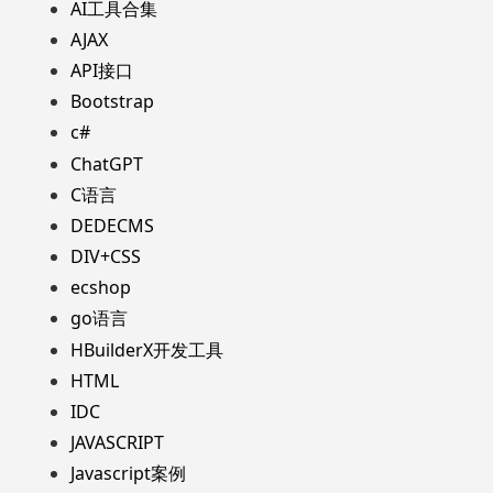
AI工具合集
AJAX
API接口
Bootstrap
c#
ChatGPT
C语言
DEDECMS
DIV+CSS
ecshop
go语言
HBuilderX开发工具
HTML
IDC
JAVASCRIPT
Javascript案例