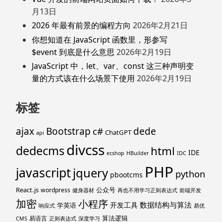
月13日
2026 年最有前景的编程方向
2026年2月21日
你想知道在 JavaScript 函数里，形参写
$event 到底是什么意思
2026年2月19日
JavaScript 中，let、var、const 这三种声明变
量的方式该在什么场景下使用
2026年2月19日
标签
ajax
Bootstrap
c#
dede
ChatGPT
api
divcss
dedecms
html
IDE
ecshop
HBuilder
IDC
PHP
javascript
jquery
python
pbootcms
React.js
公众号
wordpress
健身器材
再也不用学习正则表达式
前端开发
加密
小程序
数据结构与算法
开发工具
学英语
响应式
易优
算法逻辑
易语言
CMS
正则表达式
深度学习