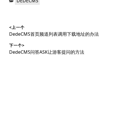
DEDECMS
类：
文
<上一个
章
上
DedeCMS首页频道列表调用下载地址的办法
导
篇
下一个>
文
航
下
DedeCMS问答ASK让游客提问的方法
章：
篇
文
章：