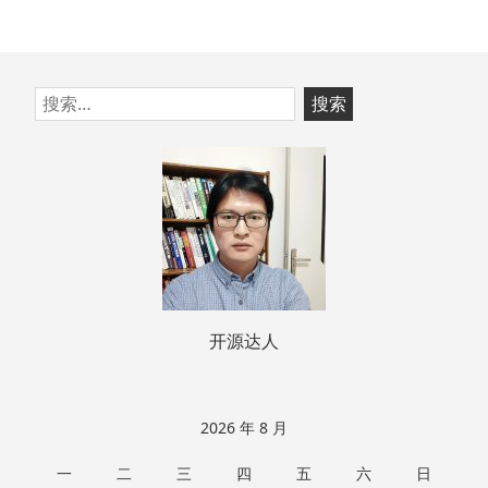
跳
搜
至
索：
页
脚
开源达人
2026 年 8 月
一
二
三
四
五
六
日