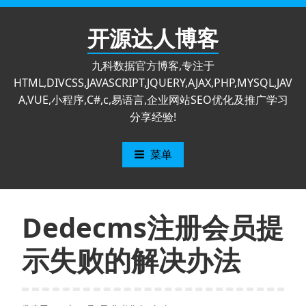
跳
至
开源达人博客
内
容
九科数据官方博客,专注于
HTML,DIVCSS,JAVASCRIPT,JQUERY,AJAX,PHP,MYSQL,JAV
A,VUE,小程序,C#,c,易语言,企业网站SEO优化及推广学习
分享经验!
菜单
Dedecms注册会员提
示失败的解决办法