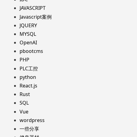
JAVASCRIPT
Javascript案例
JQUERY
MYSQL
OpenAI
pbootcms
PHP
PLC工控
python
React.js
Rust
SQL
Vue
wordpress
一些分享