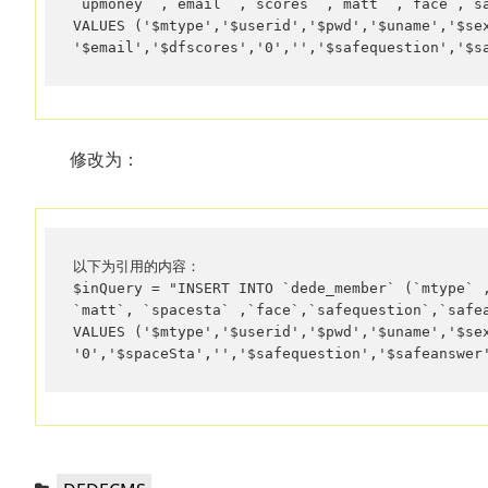
`upmoney` ,`email` ,`scores` ,`matt` ,`face`,`sa
VALUES ('$mtype','$userid','$pwd','$uname','$sex
'$email','$dfscores','0','','$safequestion','$s
修改为：
以下为引用的内容：

$inQuery = "INSERT INTO `dede_member` (`mtype` ,
`matt`, `spacesta` ,`face`,`safequestion`,`safea
VALUES ('$mtype','$userid','$pwd','$uname','$sex
'0','$spaceSta','','$safequestion','$safeanswer
分