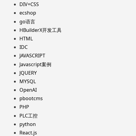
DIV+CSS
ecshop
go语言
HBuilderX开发工具
HTML
IDC
JAVASCRIPT
Javascript案例
JQUERY
MYSQL
OpenAI
pbootcms
PHP
PLC工控
python
React.js