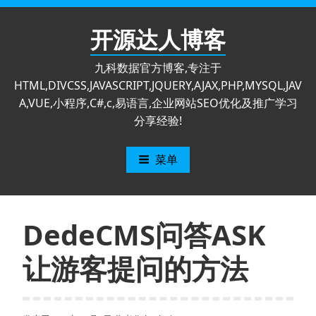
跳
至
开源达人博客
内
容
九科数据官方博客,专注于
HTML,DIVCSS,JAVASCRIPT,JQUERY,AJAX,PHP,MYSQL,JAV
A,VUE,小程序,C#,c,易语言,企业网站SEO优化及推广学习
分享经验!
菜单
DedeCMS问答ASK
让游客提问的方法