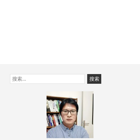
跳
搜
至
索：
页
脚