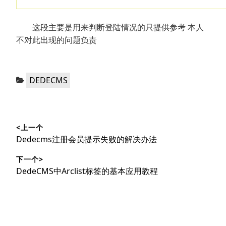
这段主要是用来判断登陆情况的只提供参考 本人
不对此出现的问题负责
分
DEDECMS
类：
文
<上一个
章
上
Dedecms注册会员提示失败的解决办法
导
篇
下一个>
文
航
下
DedeCMS中Arclist标签的基本应用教程
章：
篇
文
章：