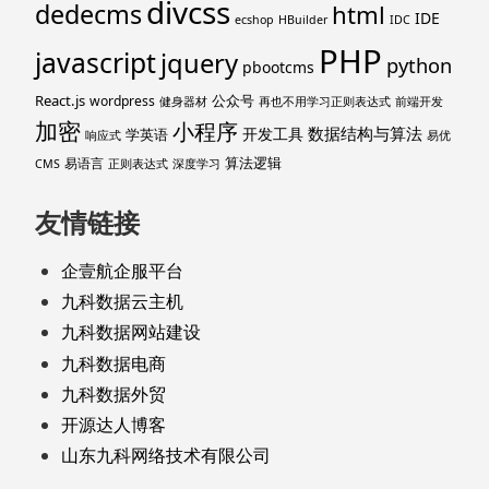
divcss
dedecms
html
IDE
ecshop
HBuilder
IDC
PHP
javascript
jquery
python
pbootcms
React.js
公众号
wordpress
健身器材
再也不用学习正则表达式
前端开发
加密
小程序
数据结构与算法
开发工具
学英语
响应式
易优
算法逻辑
易语言
CMS
正则表达式
深度学习
友情链接
企壹航企服平台
九科数据云主机
九科数据网站建设
九科数据电商
九科数据外贸
开源达人博客
山东九科网络技术有限公司