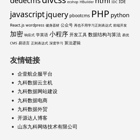
dedecms
html
IDE
ecshop
HBuilder
IDC
PHP
javascript
jquery
python
pbootcms
React.js
公众号
wordpress
健身器材
再也不用学习正则表达式
前端开发
加密
小程序
数据结构与算法
开发工具
学英语
响应式
易优
算法逻辑
易语言
CMS
正则表达式
深度学习
友情链接
企壹航企服平台
九科数据云主机
九科数据网站建设
九科数据电商
九科数据外贸
开源达人博客
山东九科网络技术有限公司