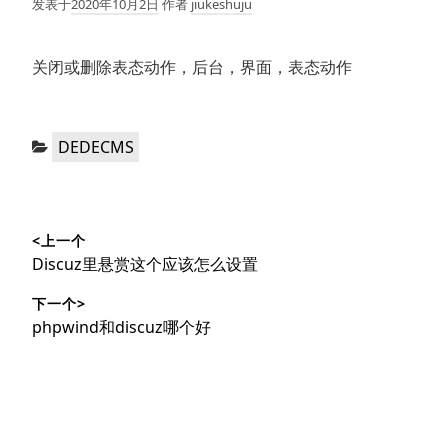
发表于
2020年10月2日
作者
jiukeshuju
关闭或删除表态动作，后台，界面，表态动作
分
DEDECMS
类：
文
<上一个
章
上
Discuz里悬赏这个应该怎么设置
导
篇
下一个>
文
航
下
phpwind和discuz哪个好
章：
篇
文
章：