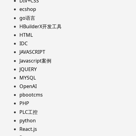
DIV+CSS
ecshop
go语言
HBuilderX开发工具
HTML
IDC
JAVASCRIPT
Javascript案例
JQUERY
MYSQL
OpenAI
pbootcms
PHP
PLC工控
python
React.js