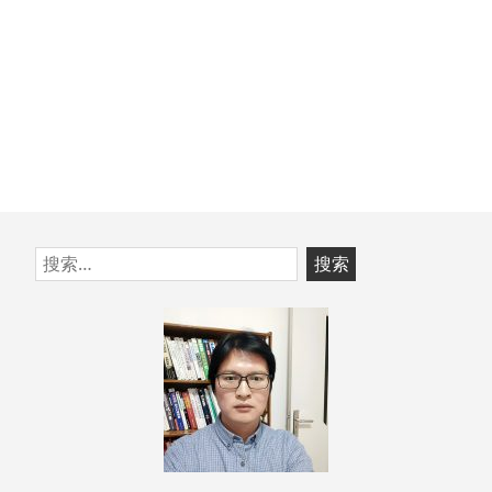
跳
搜
至
索：
页
脚