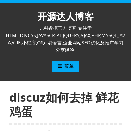
跳
至
开源达人博客
内
容
九科数据官方博客,专注于
HTML,DIVCSS,JAVASCRIPT,JQUERY,AJAX,PHP,MYSQL,JAV
A,VUE,小程序,C#,c,易语言,企业网站SEO优化及推广学习
分享经验!
菜单
discuz如何去掉 鲜花
鸡蛋