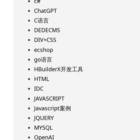
c#
ChatGPT
C语言
DEDECMS
DIV+CSS
ecshop
go语言
HBuilderX开发工具
HTML
IDC
JAVASCRIPT
Javascript案例
JQUERY
MYSQL
OpenAI