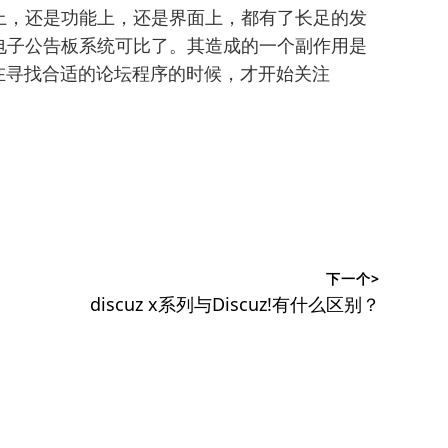
上，还是功能上，还是界面上，都有了长足的发
电子公告板系统可比了。其造成的一个副作用是
在寻找合适的论坛程序的时候，才开始关注
下一个>
下
discuz x系列与Discuz!有什么区别？
篇
文
章：