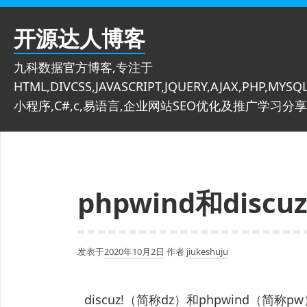
跳
至
开源达人博客
内
容
九科数据官方博客,专注于
HTML,DIVCSS,JAVASCRIPT,JQUERY,AJAX,PHP,MYSQL
小程序,C#,c,易语言,企业网站SEO优化及推广学习分享
phpwind和disc
发表于
2020年10月2日
作者
jiukeshuju
discuz!（简称dz）和phpwind（