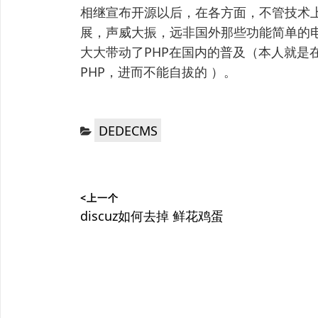
相继宣布开源以后，在各方面，不管技术
展，声威大振，远非国外那些功能简单的
大大带动了PHP在国内的普及（本人就是
PHP，进而不能自拔的 ）。
分
DEDECMS
类：
文
<上一个
章
上
discuz如何去掉 鲜花鸡蛋
篇
导
文
航
章：