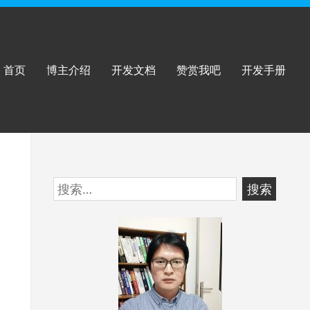
首页
博主介绍
开发文档
赞赏我吧
开发手册
跳
搜
至
索：
页
脚