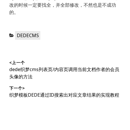
改的时候一定要找全，并全部修改，不然也是不成功
的。
分
DEDECMS
类：
文
<上一个
章
上
dede织梦cms列表页/内容页调用当前文档作者的会员
导
篇
头像的方法
文
航
下一个>
章：
下
织梦模板DEDE通过ID搜索出对应文章结果的实现教程
篇
文
章：