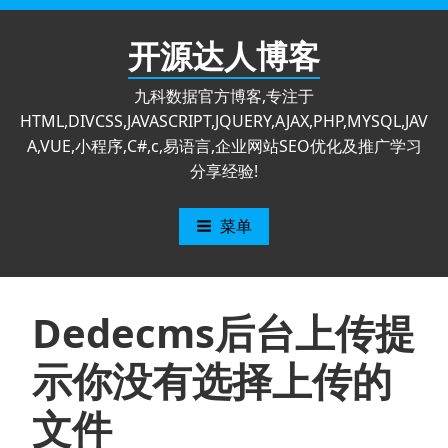
跳
至
开源达人博客
内
容
九科数据官方博客,专注于
HTML,DIVCSS,JAVASCRIPT,JQUERY,AJAX,PHP,MYSQL,JAV
A,VUE,小程序,C#,c,易语言,企业网站SEO优化及推广学习
分享经验!
菜单
Dedecms后台上传提
示你没有选择上传的
文件