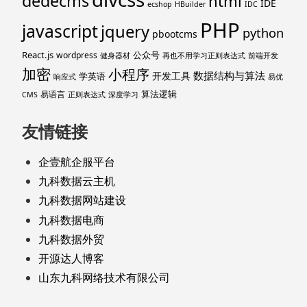
dedecms
html
IDE
ecshop
HBuilder
IDC
PHP
javascript
jquery
python
pbootcms
React.js
公众号
wordpress
健身器材
再也不用学习正则表达式
前端开发
加密
小程序
数据结构与算法
开发工具
学英语
响应式
易优
算法逻辑
易语言
CMS
正则表达式
深度学习
友情链接
企壹航企服平台
九科数据云主机
九科数据网站建设
九科数据电商
九科数据外贸
开源达人博客
山东九科网络技术有限公司