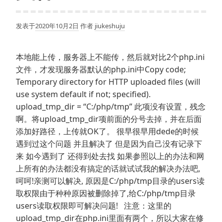
发表于
2020年10月2日
作者
jiukeshuju
本地能上传，服务器上不能传，然后就对比2个php.ini
文件，才发现服务器默认的php.ini中Copy code;
Temporary directory for HTTP uploaded files (will
use system default if not; specified).
upload_tmp_dir = “C:/php/tmp” 此项没有设置，残念
啊。将upload_tmp_dir项前面的分号去掉，并在后面
添加好路径，上传就OK了。 很早很早用dede的时候
遇到过这个问题 并且解决了 但是因为自己没有记录下
来 如今遇到了 还得到处去找 如果参照以上的办法和网
上所有的办法都没有搞定的话就试试我的解决办法吧,
呵呵!亲测可以解决, 原因是C:/php/tmp目录的users读
取权限由于种种原因被删除掉了,给C:/php/tmp目录
users读取权限即可解决问题! 注意：这里的
upload_tmp_dir在php.ini里面有两个，所以大家在修