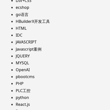
DIV+CSS
ecshop
go语言
HBuilderX开发工具
HTML
IDC
JAVASCRIPT
Javascript案例
JQUERY
MYSQL
OpenAI
pbootcms
PHP
PLC工控
python
React.js