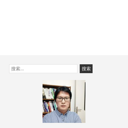
跳
搜
至
索：
页
脚