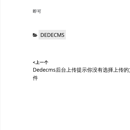
即可
分
DEDECMS
类：
文
<上一个
章
上
Dedecms后台上传提示你没有选择上传的
篇
件
导
文
航
章：