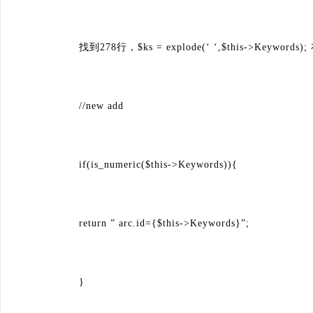
找到278行，$ks = explode(‘ ‘,$this->Keyw
//new add
if(is_numeric($this->Keywords)){
return ” arc.id={$this->Keywords}”;
}