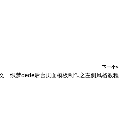
下一个>
下
文
织梦dede后台页面模板制作之左侧风格教程
篇
文
章：