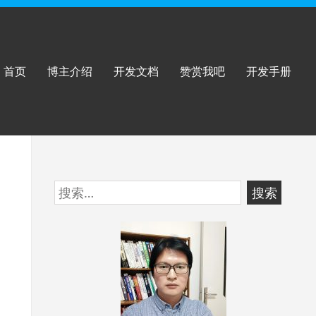
首页
博主介绍
开发文档
赞赏我吧
开发手册
跳
搜
至
索：
页
脚