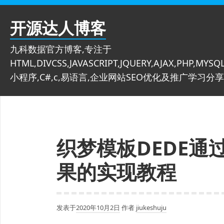
跳
至
开源达人博客
内
容
九科数据官方博客,专注于
HTML,DIVCSS,JAVASCRIPT,JQUERY,AJAX,PHP,MYSQL
小程序,C#,c,易语言,企业网站SEO优化及推广学习分享
织梦模板DEDE通
果的实现教程
发表于
2020年10月2日
作者
jiukeshuju