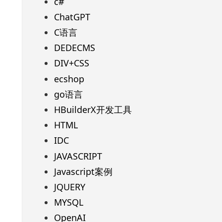
c#
ChatGPT
C语言
DEDECMS
DIV+CSS
ecshop
go语言
HBuilderX开发工具
HTML
IDC
JAVASCRIPT
Javascript案例
JQUERY
MYSQL
OpenAI