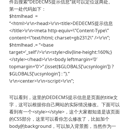
件后搜索“DEDECMS提示信息”就可以定位这两处。
第一处代码如下：
$htmlhead =
“<html>\r\n<head>\r\n<title>DEDECMS提示信息
</title>\r\n<meta http-equiv=\”Content-Type\”
content=\”text/html; charset=gb2312\” />\r\n”;
$htmlhead .= “<base
target=’_self’/>\r\n<style>div{line-height:160%;}
</style></head>\r\n<body leftmargin=’0′
topmargin=’0′>”.(isset($GLOBALS[‘ucsynlogin’]) ?
$GLOBALS[‘ucsynlogin’] : ”).”
\r\n<center>\r\n<script>\r\n”;
可以看到，这里的DEDECMS提示信息是页面的title文
字，这可以根据你自己网站的实际情况修改。下面可以
看到有一个<style></style>，这个大家都知道是该页面
的CSS部分，这里可以看你怎么修改了，比如加个
body的background，可以加入背景图，当然作为一