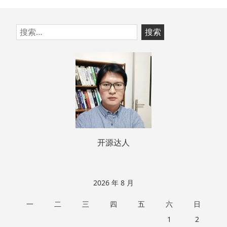
跳
搜
至
索：
页
脚
开源达人
2026 年 8 月
一
二
三
四
五
六
日
1
2