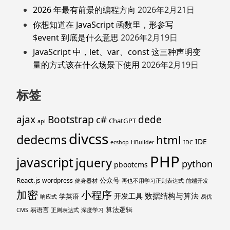
2026 年最有前景的编程方向
2026年2月21日
你想知道在 JavaScript 函数里，形参写
$event 到底是什么意思
2026年2月19日
JavaScript 中，let、var、const 这三种声明变
量的方式该在什么场景下使用
2026年2月19日
标签
ajax
Bootstrap
c#
dede
ChatGPT
api
divcss
dedecms
html
IDE
ecshop
HBuilder
IDC
PHP
javascript
jquery
python
pbootcms
React.js
公众号
wordpress
健身器材
再也不用学习正则表达式
前端开发
加密
小程序
数据结构与算法
开发工具
学英语
响应式
易优
算法逻辑
易语言
CMS
正则表达式
深度学习