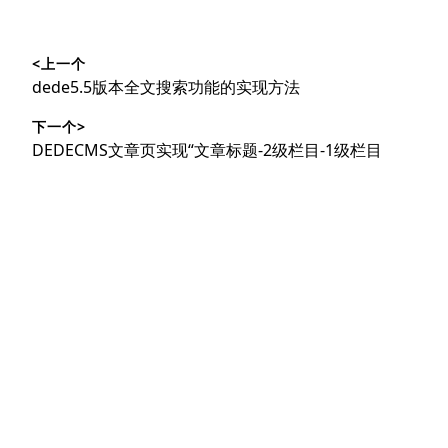
文
<上一个
章
上
dede5.5版本全文搜索功能的实现方法
导
篇
下一个>
文
航
下
DEDECMS文章页实现“文章标题-2级栏目-1级栏目
章：
篇
文
章：