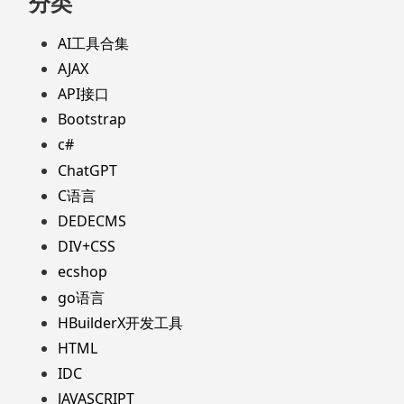
分类
AI工具合集
AJAX
API接口
Bootstrap
c#
ChatGPT
C语言
DEDECMS
DIV+CSS
ecshop
go语言
HBuilderX开发工具
HTML
IDC
JAVASCRIPT