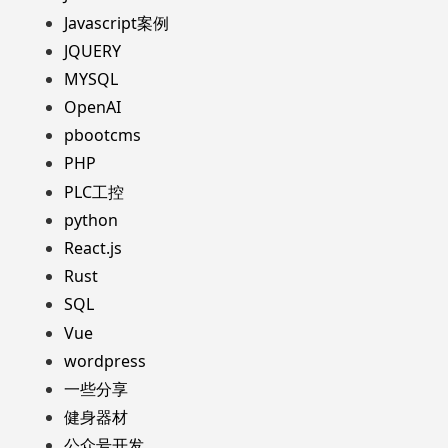
Javascript案例
JQUERY
MYSQL
OpenAI
pbootcms
PHP
PLC工控
python
React.js
Rust
SQL
Vue
wordpress
一些分享
健身器材
公众号开发