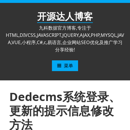
跳
至
开源达人博客
内
容
九科数据官方博客,专注于
HTML,DIVCSS,JAVASCRIPT,JQUERY,AJAX,PHP,MYSQL,JAV
A,VUE,小程序,C#,c,易语言,企业网站SEO优化及推广学习
分享经验!
菜单
Dedecms系统登录、
更新的提示信息修改
方法