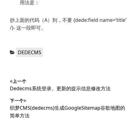
用法是：
抄上面的代码（A）到，不要 {dede:field name=’title’
/}- 这一段即可。
分
DEDECMS
类：
文
<上一个
章
上
Dedecms系统登录、更新的提示信息修改方法
导
篇
下一个>
文
航
下
织梦CMS(dedecms)生成GoogleSitemap谷歌地图的
章：
篇
简单方法
文
章：