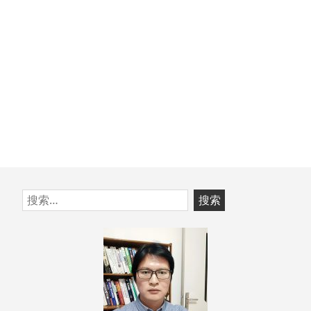
跳
搜
至
索：
页
脚