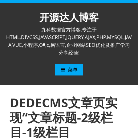
跳
至
开源达人博客
内
容
九科数据官方博客,专注于
HTML,DIVCSS,JAVASCRIPT,JQUERY,AJAX,PHP,MYSQL,JAV
A,VUE,小程序,C#,c,易语言,企业网站SEO优化及推广学习
分享经验!
菜单
DEDECMS文章页实
现“文章标题-2级栏
目-1级栏目