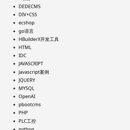
DEDECMS
DIV+CSS
ecshop
go语言
HBuilderX开发工具
HTML
IDC
JAVASCRIPT
Javascript案例
JQUERY
MYSQL
OpenAI
pbootcms
PHP
PLC工控
python