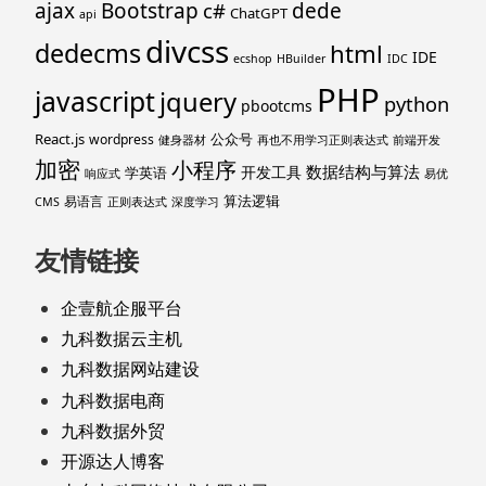
ajax
Bootstrap
c#
dede
ChatGPT
api
divcss
dedecms
html
IDE
ecshop
HBuilder
IDC
PHP
javascript
jquery
python
pbootcms
React.js
公众号
wordpress
健身器材
再也不用学习正则表达式
前端开发
加密
小程序
数据结构与算法
开发工具
学英语
响应式
易优
算法逻辑
易语言
CMS
正则表达式
深度学习
友情链接
企壹航企服平台
九科数据云主机
九科数据网站建设
九科数据电商
九科数据外贸
开源达人博客