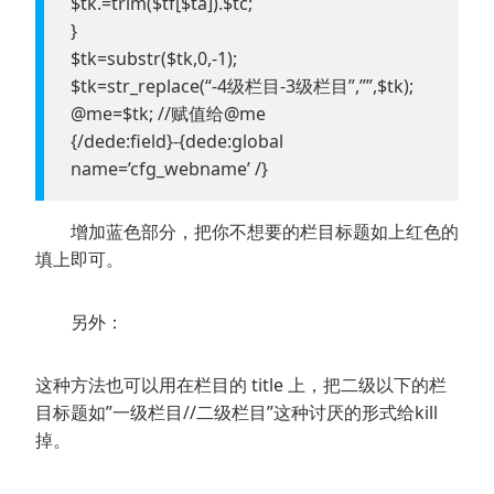
$tk.=trim($tf[$ta]).$tc;
}
$tk=substr($tk,0,-1);
$tk=str_replace(“-4级栏目-3级栏目”,””,$tk);
@me=$tk; //赋值给@me
{/dede:field}-{dede:global
name=’cfg_webname’ /}
增加蓝色部分，把你不想要的栏目标题如上红色的
填上即可。
另外：
这种方法也可以用在栏目的 title 上，把二级以下的栏
目标题如”一级栏目//二级栏目”这种讨厌的形式给kill
掉。