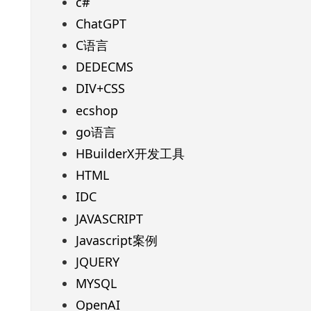
c#
ChatGPT
C语言
DEDECMS
DIV+CSS
ecshop
go语言
HBuilderX开发工具
HTML
IDC
JAVASCRIPT
Javascript案例
JQUERY
MYSQL
OpenAI