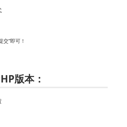
式
提交”即可！
HP版本：
置