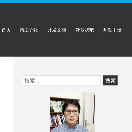
首页
博主介绍
开发文档
赞赏我吧
开发手册
跳
搜
至
索：
页
脚