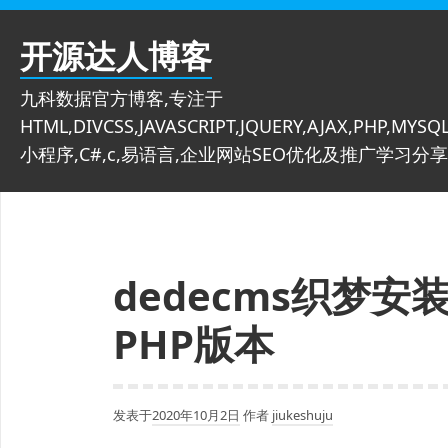
跳
至
开源达人博客
内
容
九科数据官方博客,专注于
HTML,DIVCSS,JAVASCRIPT,JQUERY,AJAX,PHP,MYSQL
小程序,C#,c,易语言,企业网站SEO优化及推广学习分享
dedecms织梦
PHP版本
发表于
2020年10月2日
作者
jiukeshuju