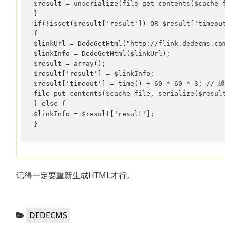
$result = unserialize(file_get_contents($cache_f
}

if(!isset($result['result']) OR $result['timeout
{

$linkUrl = DedeGetHtml("http://flink.dedecms.co
$linkInfo = DedeGetHtml($linkUrl);

$result = array();

$result['result'] = $linkInfo;

$result['timeout'] = time() + 60 * 60 * 3; //
file_put_contents($cache_file, serialize($result
} else {

$linkInfo = $result['result'];

记得一定要重新生成HTML才行。
分
DEDECMS
类：