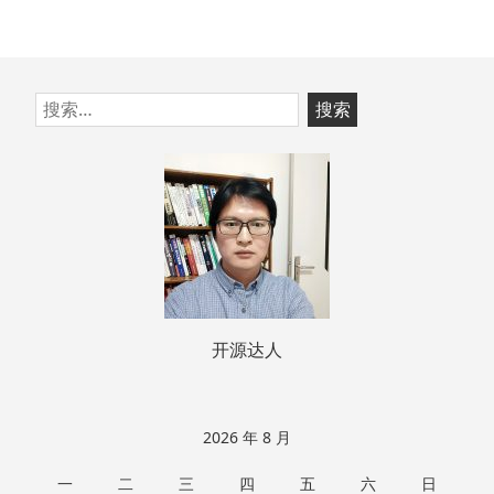
跳
搜
至
索：
页
脚
开源达人
2026 年 8 月
一
二
三
四
五
六
日