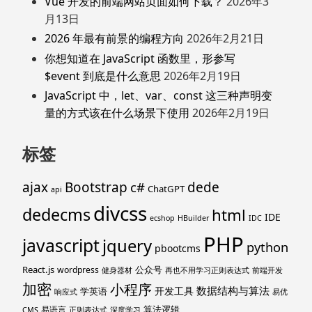
Vue 开发的前端网站页面如何下载？
2026年3
月13日
2026 年最有前景的编程方向
2026年2月21日
你想知道在 JavaScript 函数里，形参写
$event 到底是什么意思
2026年2月19日
JavaScript 中，let、var、const 这三种声明变
量的方式该在什么场景下使用
2026年2月19日
标签
ajax
Bootstrap
c#
dede
ChatGPT
api
divcss
dedecms
html
IDE
ecshop
HBuilder
IDC
PHP
javascript
jquery
python
pbootcms
React.js
公众号
wordpress
健身器材
再也不用学习正则表达式
前端开发
加密
小程序
数据结构与算法
开发工具
学英语
响应式
易优
算法逻辑
易语言
CMS
正则表达式
深度学习