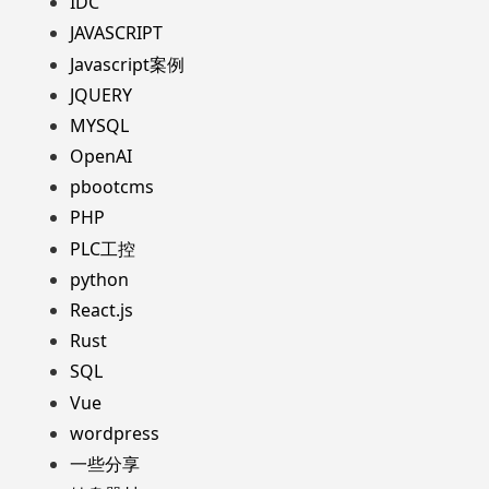
IDC
JAVASCRIPT
Javascript案例
JQUERY
MYSQL
OpenAI
pbootcms
PHP
PLC工控
python
React.js
Rust
SQL
Vue
wordpress
一些分享