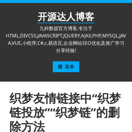
跳
至
开源达人博客
内
容
九科数据官方博客,专注于
HTML,DIVCSS,JAVASCRIPT,JQUERY,AJAX,PHP,MYSQL,JAV
A,VUE,小程序,C#,c,易语言,企业网站SEO优化及推广学习
分享经验!
菜单
织梦友情链接中“织梦
链投放”“织梦链”的删
除方法