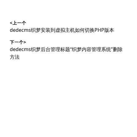
文
<上一个
章
上
dedecms织梦安装到虚拟主机如何切换PHP版本
导
篇
下一个>
文
航
下
dedecms织梦后台管理标题“织梦内容管理系统”删除
章：
篇
方法
文
章：