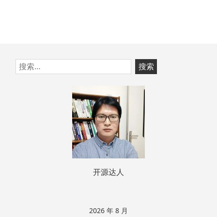
跳
搜
至
索：
页
脚
开源达人
2026 年 8 月