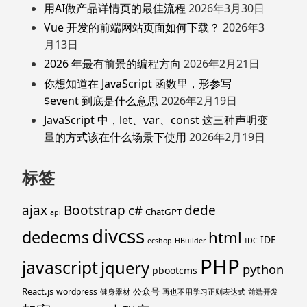
用AI做产品详情页的最佳流程
2026年3月30日
Vue 开发的前端网站页面如何下载？
2026年3
月13日
2026 年最有前景的编程方向
2026年2月21日
你想知道在 JavaScript 函数里，形参写
$event 到底是什么意思
2026年2月19日
JavaScript 中，let、var、const 这三种声明变
量的方式该在什么场景下使用
2026年2月19日
标签
ajax
Bootstrap
c#
dede
ChatGPT
api
divcss
dedecms
html
IDE
ecshop
HBuilder
IDC
PHP
javascript
jquery
python
pbootcms
React.js
公众号
wordpress
健身器材
再也不用学习正则表达式
前端开发