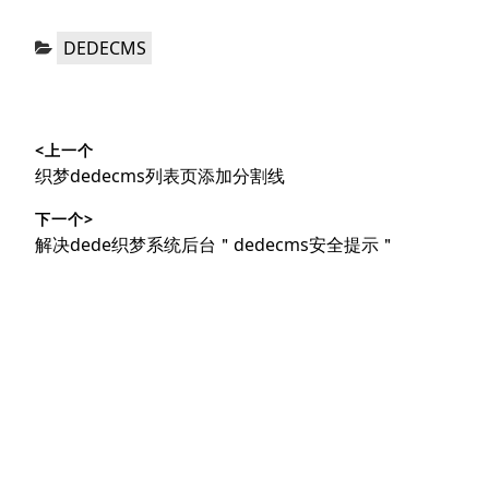
分
DEDECMS
类：
文
<上一个
章
上
织梦dedecms列表页添加分割线
导
篇
下一个>
文
航
下
解决dede织梦系统后台＂dedecms安全提示＂
章：
篇
文
章：