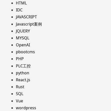
HTML
IDC
JAVASCRIPT
Javascript案例
JQUERY
MYSQL
OpenAI
pbootcms
PHP
PLC工控
python
React.js
Rust
SQL
Vue
wordpress