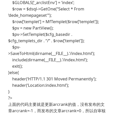
$GLOBALS[‘_arclistEnv’] = ‘index’;
$row = $dsql->GetOne(“Select * From
‘dede_homepageset'”);
$row[‘templet’] = MfTemplet($row[‘templet’]);
$pv = new PartView();
$pv->SetTemplet($cfg_basedir .
$cfg_templets_dir . “/” . $row[‘templet’]);
$pv-
>SaveToHtml(dirname(__FILE__).’/index.html’);
include(dirname(__FILE__).’/index.html’);
exit();
}else{
header(‘HTTP/1.1 301 Moved Permanently’);
header(‘Location:index.html’);
}
?>
上面的代码主要就是更新arcrank的值，没有发布的文
章arcrank=-1，而发布的文章arcrank=0，所以自审核