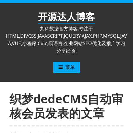
跳
至
开源达人博客
内
容
九科数据官方博客,专注于
HTML,DIVCSS,JAVASCRIPT,JQUERY,AJAX,PHP,MYSQL,JAV
A,VUE,小程序,C#,c,易语言,企业网站SEO优化及推广学习
分享经验!
菜单
织梦dedeCMS自动审
核会员发表的文章