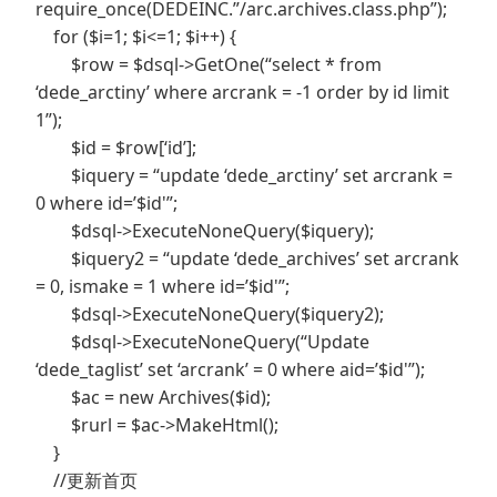
require_once(DEDEINC.”/arc.archives.class.php”);
for ($i=1; $i<=1; $i++) {
$row = $dsql->GetOne(“select * from
‘dede_arctiny’ where arcrank = -1 order by id limit
1”);
$id = $row[‘id’];
$iquery = “update ‘dede_arctiny’ set arcrank =
0 where id=’$id'”;
$dsql->ExecuteNoneQuery($iquery);
$iquery2 = “update ‘dede_archives’ set arcrank
= 0, ismake = 1 where id=’$id'”;
$dsql->ExecuteNoneQuery($iquery2);
$dsql->ExecuteNoneQuery(“Update
‘dede_taglist’ set ‘arcrank’ = 0 where aid=’$id'”);
$ac = new Archives($id);
$rurl = $ac->MakeHtml();
}
//更新首页