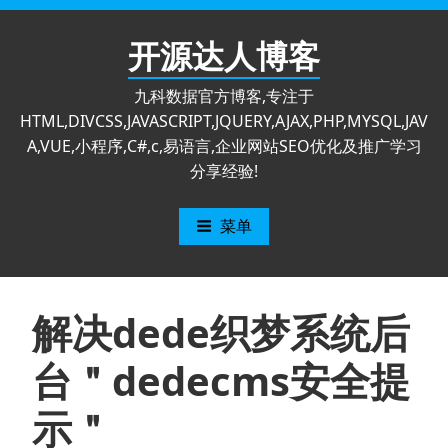
跳
至
开源达人博客
内
容
九科数据官方博客,专注于
HTML,DIVCSS,JAVASCRIPT,JQUERY,AJAX,PHP,MYSQL,JAV
A,VUE,小程序,C#,c,易语言,企业网站SEO优化及推广学习
分享经验!
菜单
解决dede织梦系统后
台＂dedecms安全提
示＂