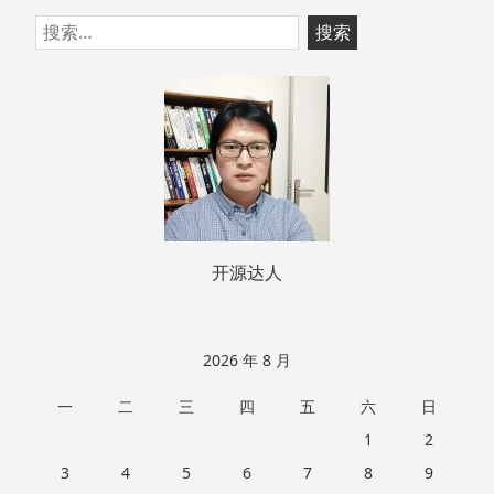
跳
搜
至
索：
页
脚
开源达人
2026 年 8 月
一
二
三
四
五
六
日
1
2
3
4
5
6
7
8
9