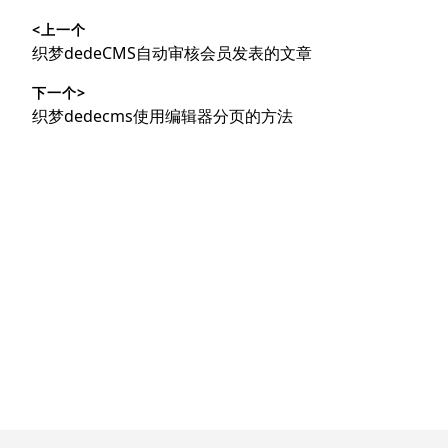
文
<上一个
章
上
织梦dedeCMS自动审核会员发表的文章
导
篇
下一个>
文
航
下
织梦dedecms使用编辑器分页的方法
章：
篇
文
章：