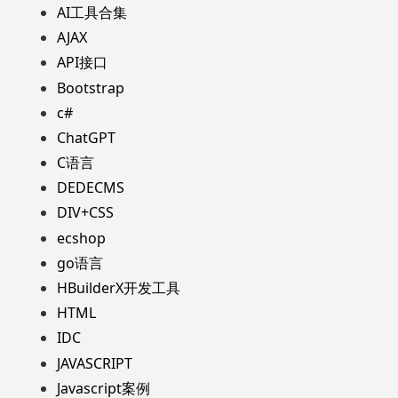
AI工具合集
AJAX
API接口
Bootstrap
c#
ChatGPT
C语言
DEDECMS
DIV+CSS
ecshop
go语言
HBuilderX开发工具
HTML
IDC
JAVASCRIPT
Javascript案例