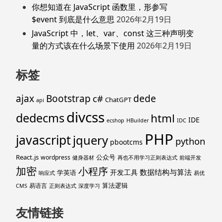
你想知道在 JavaScript 函数里，形参写
$event 到底是什么意思
2026年2月19日
JavaScript 中，let、var、const 这三种声明变
量的方式该在什么场景下使用
2026年2月19日
标签
ajax
Bootstrap
c#
dede
ChatGPT
api
divcss
dedecms
html
IDE
ecshop
HBuilder
IDC
PHP
javascript
jquery
python
pbootcms
React.js
公众号
wordpress
健身器材
再也不用学习正则表达式
前端开发
加密
小程序
数据结构与算法
开发工具
学英语
响应式
易优
算法逻辑
易语言
CMS
正则表达式
深度学习
友情链接