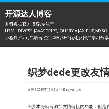
跳
至
开源达人博客
内
容
九科数据官方博客,专注于
HTML,DIVCSS,JAVASCRIPT,JQUERY,AJAX,PHP,MYSQL
小程序,C#,c,易语言,企业网站SEO优化及推广学习分享
织梦dede更改友
发表于
2020年10月2日
作者
jiukeshuju
织梦本身就有添加友情链接的功能，但是