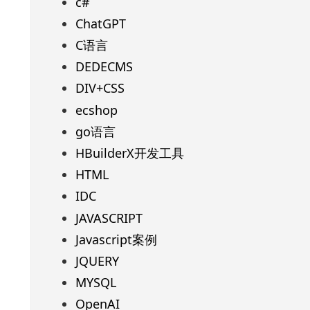
c#
ChatGPT
C语言
DEDECMS
DIV+CSS
ecshop
go语言
HBuilderX开发工具
HTML
IDC
JAVASCRIPT
Javascript案例
JQUERY
MYSQL
OpenAI