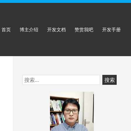
首页
博主介绍
开发文档
赞赏我吧
开发手册
跳
搜
至
索：
页
脚