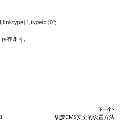
4,linktype|1,typeid|0″;
数字，保存即可。
下一个>
下
和
织梦CMS安全的设置方法
篇
文