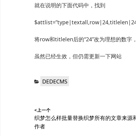
就在说明的下面代码中，找到
$attlist=”type|textall,row|24,titlelen|2
将row和titlelen后的“24”改为理想的
虽然已经生效，但仍需更新一下网站
分
DEDECMS
类：
文
<上一个
章
上
织梦怎么样批量替换织梦所有的文章来源
篇
作者
导
文