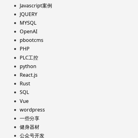
Javascript案例
JQUERY
MYSQL
OpenAI
pbootcms
PHP
PLC工控
python
React.js
Rust
SQL
Vue
wordpress
一些分享
健身器材
公众号开发