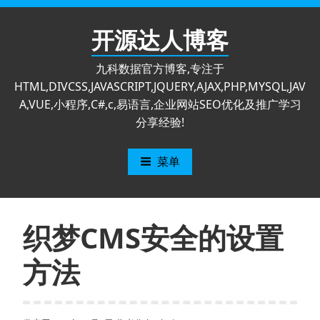
跳
至
开源达人博客
内
容
九科数据官方博客,专注于
HTML,DIVCSS,JAVASCRIPT,JQUERY,AJAX,PHP,MYSQL,JAV
A,VUE,小程序,C#,c,易语言,企业网站SEO优化及推广学习
分享经验!
菜单
织梦CMS安全的设置
方法