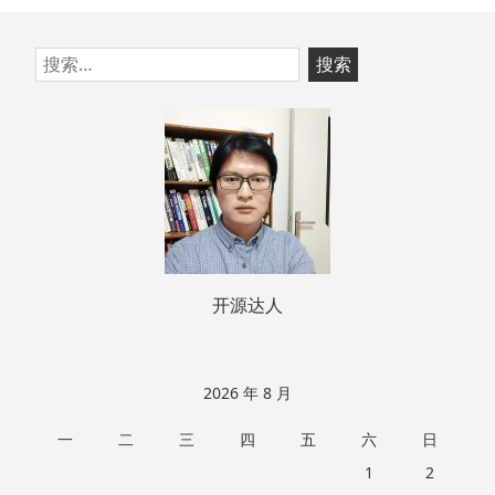
跳
搜
至
索：
页
脚
开源达人
2026 年 8 月
一
二
三
四
五
六
日
1
2