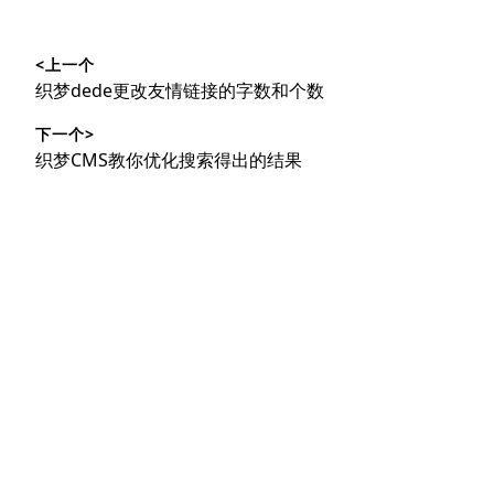
文
<上一个
章
上
织梦dede更改友情链接的字数和个数
导
篇
下一个>
文
航
下
织梦CMS教你优化搜索得出的结果
章：
篇
文
章：