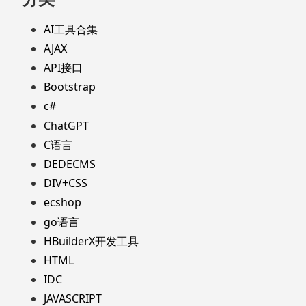
AI工具合集
AJAX
API接口
Bootstrap
c#
ChatGPT
C语言
DEDECMS
DIV+CSS
ecshop
go语言
HBuilderX开发工具
HTML
IDC
JAVASCRIPT