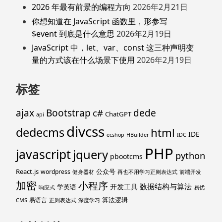
2026 年最有前景的编程方向
2026年2月21日
你想知道在 JavaScript 函数里，形参写
$event 到底是什么意思
2026年2月19日
JavaScript 中，let、var、const 这三种声明变
量的方式该在什么场景下使用
2026年2月19日
标签
ajax
Bootstrap
c#
dede
ChatGPT
api
divcss
dedecms
html
IDE
ecshop
HBuilder
IDC
PHP
javascript
jquery
python
pbootcms
React.js
公众号
wordpress
健身器材
再也不用学习正则表达式
前端开发
加密
小程序
数据结构与算法
开发工具
学英语
响应式
易优
算法逻辑
易语言
CMS
正则表达式
深度学习