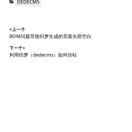
DEDECMS
类：
文
<上一个
章
上
BOM问题导致织梦生成的页面头部空白
导
篇
下一个>
文
航
下
利用织梦（dedecms）如何仿站
章：
篇
文
章：