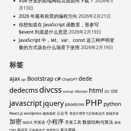
Vue 开发的前端网站页面如何下载？
2026年3
月13日
2026 年最有前景的编程方向
2026年2月21日
你想知道在 JavaScript 函数里，形参写
$event 到底是什么意思
2026年2月19日
JavaScript 中，let、var、const 这三种声明变
量的方式该在什么场景下使用
2026年2月19日
标签
ajax
Bootstrap
c#
dede
ChatGPT
api
divcss
dedecms
html
IDE
ecshop
HBuilder
IDC
PHP
javascript
jquery
python
pbootcms
React.js
公众号
wordpress
健身器材
再也不用学习正则表达式
前端开发
加密
小程序
数据结构与算法
开发工具
学英语
响应式
易优
算法逻辑
易语言
CMS
正则表达式
深度学习