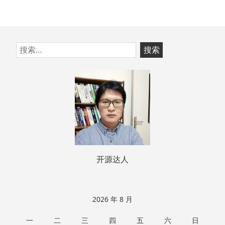
跳
搜
至
索：
页
脚
开源达人
2026 年 8 月
一
二
三
四
五
六
日