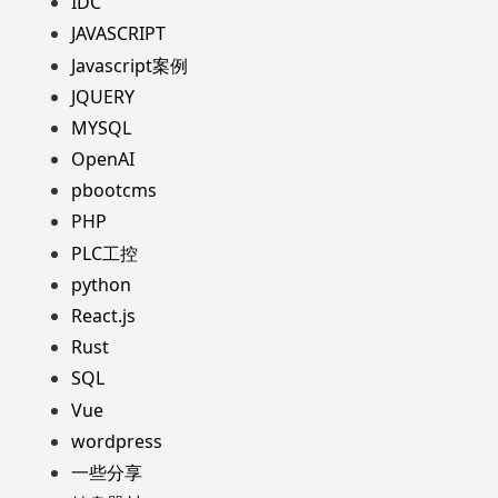
IDC
JAVASCRIPT
Javascript案例
JQUERY
MYSQL
OpenAI
pbootcms
PHP
PLC工控
python
React.js
Rust
SQL
Vue
wordpress
一些分享