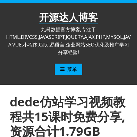
跳
至
开源达人博客
内
容
九科数据官方博客,专注于
HTML,DIVCSS,JAVASCRIPT,JQUERY,AJAX,PHP,MYSQL,JAV
A,VUE,小程序,C#,c,易语言,企业网站SEO优化及推广学习
分享经验!
菜单
dede仿站学习视频教
程共15课时免费分享,
资源合计1.79GB