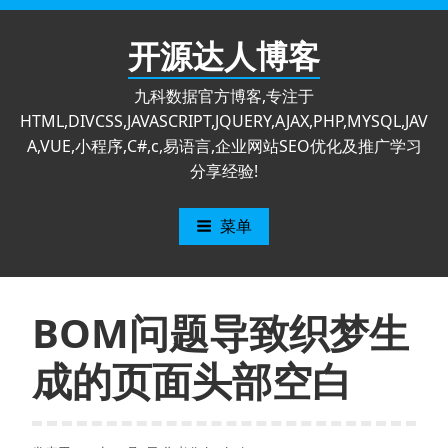
跳
至
开源达人博客
内
容
九科数据官方博客,专注于
HTML,DIVCSS,JAVASCRIPT,JQUERY,AJAX,PHP,MYSQL,JAV
A,VUE,小程序,C#,c,易语言,企业网站SEO优化及推广学习
分享经验!
菜单
BOM问题导致织梦生
成的页面头部空白