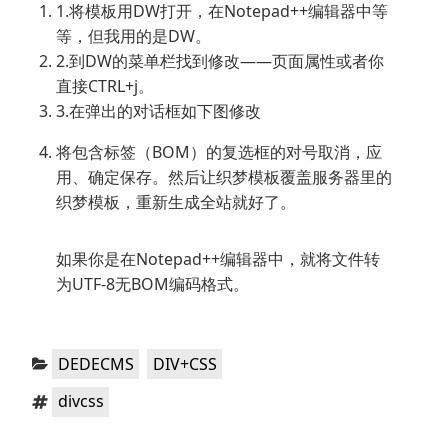
1.将模板用DW打开，在Notepad++编辑器中等
等，但我用的是DW。
2.到DW的菜单栏找到修改——页面属性或者你
直接CTRL+j。
3.在弹出的对话框如下图修改
将包含标签（BOM）的复选框的对号取消，应
用、确定保存。然后让织梦模板覆盖服务器里的
织梦模板，重新生成全站就好了。
如果你是在Notepad++编辑器中，就将文件转
为UTF-8无BOM编码格式。
分
，
DEDECMS
DIV+CSS
类：
标
divcss
签：