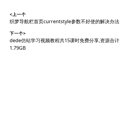
文
<上一个
章
上
织梦导航栏首页currentstyle参数不好使的解决办法
导
篇
下一个>
文
航
下
dede仿站学习视频教程共15课时免费分享,资源合计
章：
篇
1.79GB
文
章：