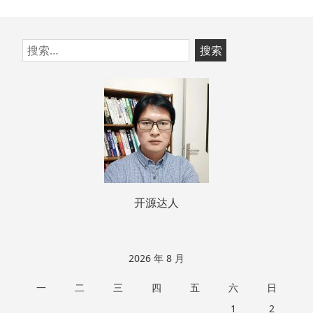
跳
搜
至
索：
页
脚
开源达人
2026 年 8 月
一
二
三
四
五
六
日
1
2