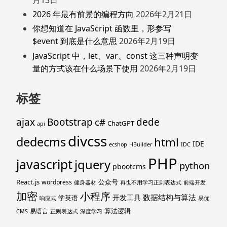
月13日
2026 年最有前景的编程方向
2026年2月21日
你想知道在 JavaScript 函数里，形参写
$event 到底是什么意思
2026年2月19日
JavaScript 中，let、var、const 这三种声明变
量的方式该在什么场景下使用
2026年2月19日
标签
ajax
Bootstrap
c#
dede
ChatGPT
api
divcss
dedecms
html
IDE
ecshop
HBuilder
IDC
PHP
javascript
jquery
python
pbootcms
React.js
公众号
wordpress
健身器材
再也不用学习正则表达式
前端开发
加密
小程序
数据结构与算法
开发工具
学英语
响应式
易优
算法逻辑
易语言
CMS
正则表达式
深度学习