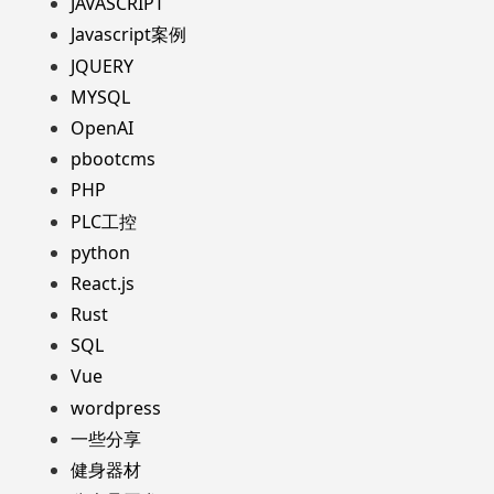
JAVASCRIPT
Javascript案例
JQUERY
MYSQL
OpenAI
pbootcms
PHP
PLC工控
python
React.js
Rust
SQL
Vue
wordpress
一些分享
健身器材