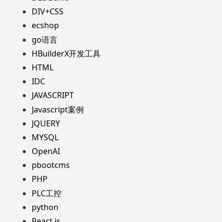
DIV+CSS
ecshop
go语言
HBuilderX开发工具
HTML
IDC
JAVASCRIPT
Javascript案例
JQUERY
MYSQL
OpenAI
pbootcms
PHP
PLC工控
python
React.js