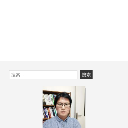
跳
搜
至
索：
页
脚