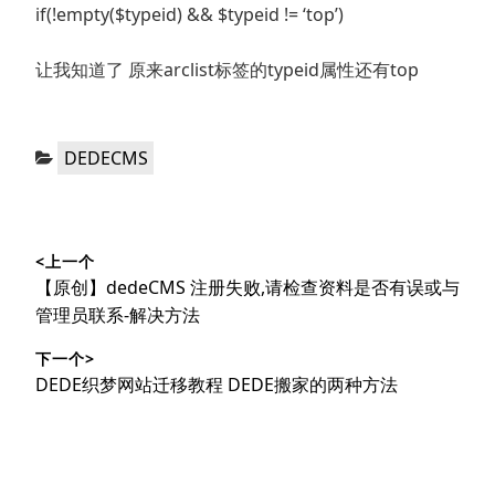
if(!empty($typeid) && $typeid != ‘top’)
让我知道了 原来arclist标签的typeid属性还有top
分
DEDECMS
类：
文
<上一个
章
上
【原创】dedeCMS 注册失败,请检查资料是否有误或与
导
篇
管理员联系-解决方法
文
航
下一个>
章：
下
DEDE织梦网站迁移教程 DEDE搬家的两种方法
篇
文
章：