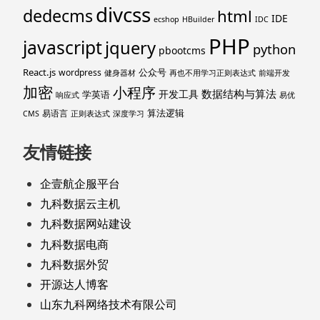
divcss
dedecms
html
IDE
ecshop
HBuilder
IDC
PHP
javascript
jquery
python
pbootcms
React.js
公众号
wordpress
健身器材
再也不用学习正则表达式
前端开发
加密
小程序
数据结构与算法
开发工具
学英语
响应式
易优
算法逻辑
易语言
CMS
正则表达式
深度学习
友情链接
企壹航企服平台
九科数据云主机
九科数据网站建设
九科数据电商
九科数据外贸
开源达人博客
山东九科网络技术有限公司