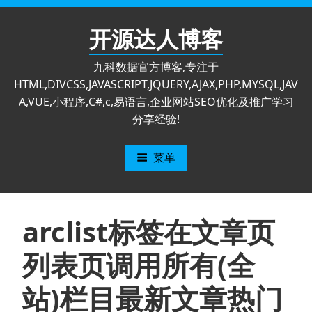
跳
至
开源达人博客
内
容
九科数据官方博客,专注于
HTML,DIVCSS,JAVASCRIPT,JQUERY,AJAX,PHP,MYSQL,JAV
A,VUE,小程序,C#,c,易语言,企业网站SEO优化及推广学习
分享经验!
菜单
arclist标签在文章页
列表页调用所有(全
站)栏目最新文章热门