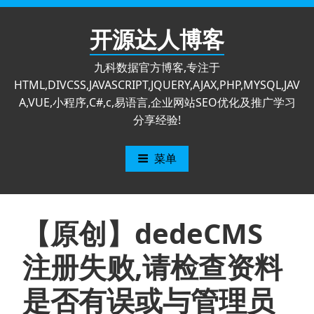
跳
至
开源达人博客
内
容
九科数据官方博客,专注于
HTML,DIVCSS,JAVASCRIPT,JQUERY,AJAX,PHP,MYSQL,JAV
A,VUE,小程序,C#,c,易语言,企业网站SEO优化及推广学习
分享经验!
菜单
【原创】dedeCMS
注册失败,请检查资料
是否有误或与管理员