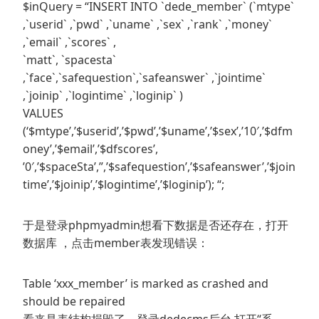
$inQuery = “INSERT INTO `dede_member` (`mtype`
,`userid` ,`pwd` ,`uname` ,`sex` ,`rank` ,`money`
,`email` ,`scores` ,
`matt`, `spacesta`
,`face`,`safequestion`,`safeanswer` ,`jointime`
,`joinip` ,`logintime` ,`loginip` )
VALUES
(‘$mtype’,’$userid’,’$pwd’,’$uname’,’$sex’,’10′,’$dfm
oney’,’$email’,’$dfscores’,
’0′,’$spaceSta’,”,’$safequestion’,’$safeanswer’,’$join
time’,’$joinip’,’$logintime’,’$loginip’); “;
于是登录phpmyadmin想看下数据是否还存在，打开
数据库 ，点击member表发现错误：
Table ‘xxx_member’ is marked as crashed and
should be repaired