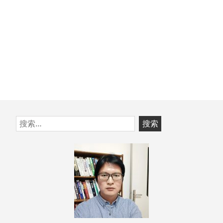
跳
搜
至
索：
页
脚