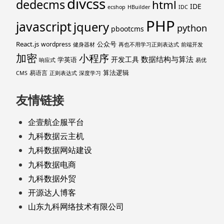
divcss
dedecms
html
IDE
ecshop
HBuilder
IDC
PHP
javascript
jquery
python
pbootcms
React.js
公众号
wordpress
健身器材
再也不用学习正则表达式
前端开发
加密
小程序
数据结构与算法
开发工具
学英语
响应式
易优
算法逻辑
易语言
CMS
正则表达式
深度学习
友情链接
企壹航企服平台
九科数据云主机
九科数据网站建设
九科数据电商
九科数据外贸
开源达人博客
山东九科网络技术有限公司