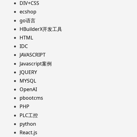
DIV+CSS
ecshop
go语言
HBuilderX开发工具
HTML
IDC
JAVASCRIPT
Javascript案例
JQUERY
MYSQL
OpenAI
pbootcms
PHP
PLC工控
python
React.js