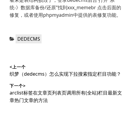
看来是表结构损毁了，登录dedecms后台 打开“系
统-》数据库备份/还原”找到xxx_memebr 点击后面的
修复，或者使用phpmyadmin中提供的表修复功能。
分
DEDECMS
类：
文
<上一个
章
上
织梦（dedecms）怎么实现下拉搜索指定栏目功能？
导
篇
下一个>
文
航
下
arclist标签在文章页列表页调用所有(全站)栏目最新文
章：
篇
章热门文章的方法
文
章：