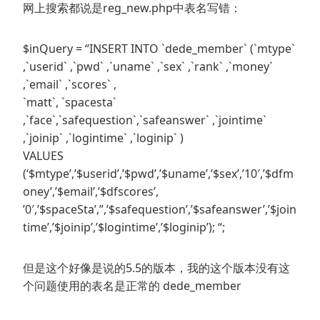
网上搜索都说是reg_new.php中表名写错：
$inQuery = “INSERT INTO `dede_member` (`mtype`
,`userid` ,`pwd` ,`uname` ,`sex` ,`rank` ,`money`
,`email` ,`scores` ,
`matt`, `spacesta`
,`face`,`safequestion`,`safeanswer` ,`jointime`
,`joinip` ,`logintime` ,`loginip` )
VALUES
(‘$mtype’,’$userid’,’$pwd’,’$uname’,’$sex’,’10′,’$dfm
oney’,’$email’,’$dfscores’,
’0′,’$spaceSta’,”,’$safequestion’,’$safeanswer’,’$join
time’,’$joinip’,’$logintime’,’$loginip’); “;
但是这个好像是说的5.5的版本，我的这个版本没有这
个问题使用的表名是正常的 dede_member