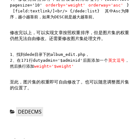
pagesize='10'
orderby='weight'
orderway='asc'
}
[field:textlink/]<br/> {/dede:list} 其中Asc为降
序，越小越靠前，如果为DESC就是越大越靠前。
修改完以上，可以实现文章按照权重排序，但是图片集的权重
仍然无法自由修改。还需要修改图片集处理文件。
1、找到dede目录下的album_edit.php，
2、在171行dutyadmin='$adminid'后面添加一个
英文逗号
，
然后换行添加
weight='$weight'
至此，图片集的权重即可自由修改了。也可以随意调整图片集
的位置了。
分
DEDECMS
类：
文