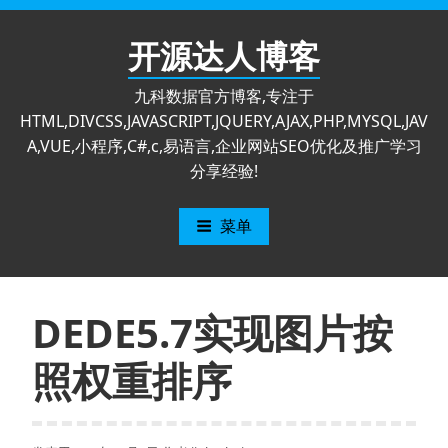
跳
至
开源达人博客
内
容
九科数据官方博客,专注于
HTML,DIVCSS,JAVASCRIPT,JQUERY,AJAX,PHP,MYSQL,JAV
A,VUE,小程序,C#,c,易语言,企业网站SEO优化及推广学习
分享经验!
菜单
DEDE5.7实现图片按
照权重排序