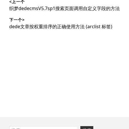
<上一个
章
上
织梦dedecmsV5.7sp1搜索页面调用自定义字段的方法
导
篇
下一个>
文
航
下
dede文章按权重排序的正确使用方法 (arclist 标签)
章：
篇
文
章：