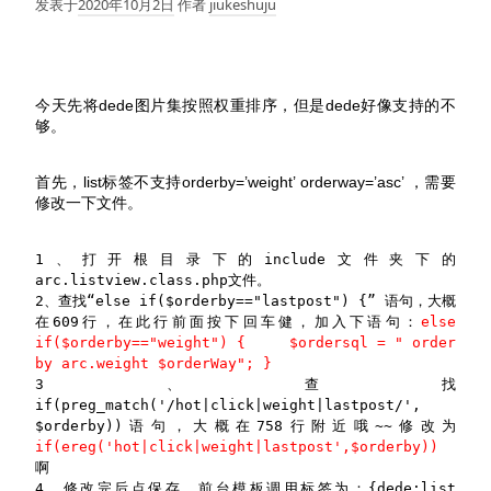
发表于
2020年10月2日
作者
jiukeshuju
今天先将dede图片集按照权重排序，但是dede好像支持的不
够。
首先，list标签不支持orderby=’weight’ orderway=’asc’ ，需要
修改一下文件。
1、打开根目录下的include文件夹下的
arc.listview.class.php文件。
2、查找“else if($orderby=="lastpost") {” 语句，大概
在609行，在此行前面按下回车健，加入下语句：
else
if($orderby=="weight") {
$ordersql = " order
by arc.weight $orderWay"; }
3、查找
if(preg_match('/hot|click|weight|lastpost/',
$orderby))语句，大概在758行附近哦~~修改为
if(ereg('hot|click|weight|lastpost',$orderby))
啊
4、修改完后点保存，前台模板调用标签为：{dede:list