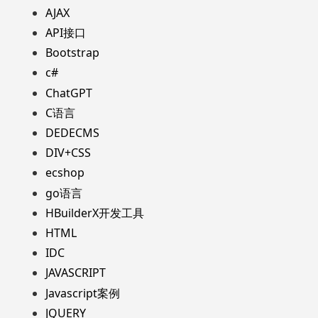
AJAX
API接口
Bootstrap
c#
ChatGPT
C语言
DEDECMS
DIV+CSS
ecshop
go语言
HBuilderX开发工具
HTML
IDC
JAVASCRIPT
Javascript案例
JQUERY