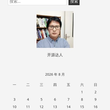
跳
搜
至
索：
页
脚
开源达人
2026 年 8 月
一
二
三
四
五
六
日
1
2
3
4
5
6
7
8
9
10
11
12
13
14
15
16