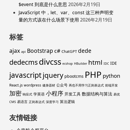
$event 到底是什么意思
2026年2月19日
JavaScript 中，let、var、const 这三种声明变
量的方式该在什么场景下使用
2026年2月19日
标签
ajax
Bootstrap
c#
dede
ChatGPT
api
divcss
dedecms
html
IDE
ecshop
HBuilder
IDC
PHP
javascript
jquery
python
pbootcms
React.js
公众号
wordpress
健身器材
再也不用学习正则表达式
前端开发
加密
小程序
数据结构与算法
开发工具
学英语
响应式
易优
算法逻辑
易语言
CMS
正则表达式
深度学习
友情链接