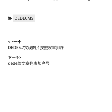
分
DEDECMS
类：
文
<上一个
章
上
DEDE5.7实现图片按照权重排序
导
篇
下一个>
文
航
下
dede给文章列表加序号
章：
篇
文
章：