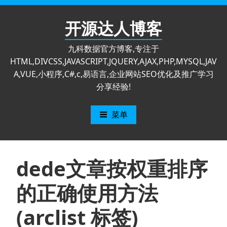
跳
至
开源达人博客
内
容
九科数据官方博客,专注于
HTML,DIVCSS,JAVASCRIPT,JQUERY,AJAX,PHP,MYSQL,JAV
A,VUE,小程序,C#,c,易语言,企业网站SEO优化及推广学习
分享经验!
菜单
dede文章按权重排序
的正确使用方法
(arclist 标签)