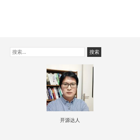
跳
搜
至
索：
页
脚
开源达人