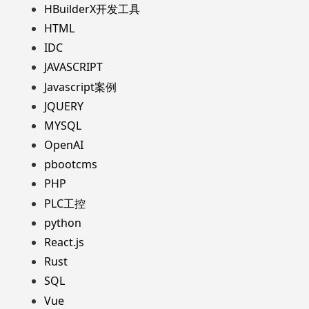
HBuilderX开发工具
HTML
IDC
JAVASCRIPT
Javascript案例
JQUERY
MYSQL
OpenAI
pbootcms
PHP
PLC工控
python
React.js
Rust
SQL
Vue