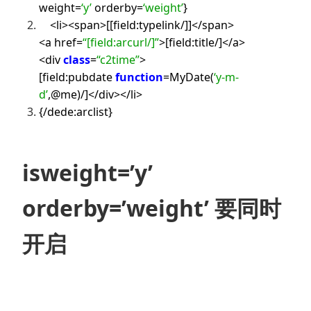
weight=
‘y’
orderby=
‘weight’
}
<li><span>[[field:typelink/]]</span>
<a href=
“[field:arcurl/]”
>[field:title/]</a>
<div
class
=
“c2time”
>
[field:pubdate
function
=MyDate(
‘y-m-
d’
,@me)/]</div></li>
{/dede:arclist}
isweight=’y’
orderby=’weight’ 要同时
开启