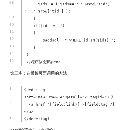
08
$ids
.= (
$ids
==
''
?
$row
[
'tid'
]
:
','
.
$row
[
'tid'
] );
09
}
10
if
(
$ids
!=
''
)
11
{
12
$addsql
=
" WHERE id IN($ids) "
;
13
}
14
}
15
//程序修改新加end
第三步：在模板页面调用的方法
1
{dede:tag
sort=
'new'
row=
'4'
getall=
'2'
tagid=
'3'
}
2
<a href=
'[field:link/]'
>[field:tag /]
</a>
3
{/dede:tag}