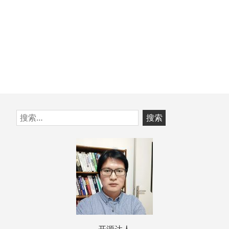
跳
搜
至
索：
页
脚
开源达人