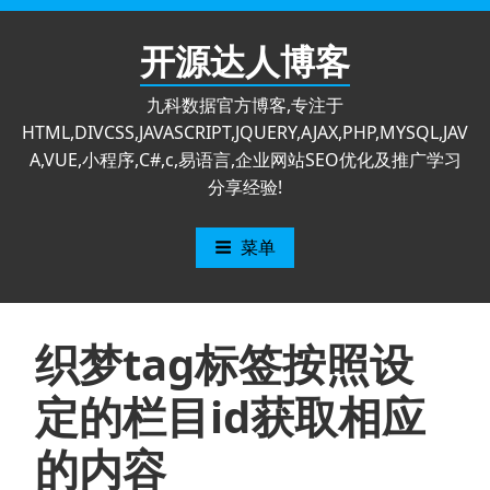
跳
至
开源达人博客
内
容
九科数据官方博客,专注于
HTML,DIVCSS,JAVASCRIPT,JQUERY,AJAX,PHP,MYSQL,JAV
A,VUE,小程序,C#,c,易语言,企业网站SEO优化及推广学习
分享经验!
菜单
织梦tag标签按照设
定的栏目id获取相应
的内容