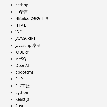
ecshop
go语言
HBuilderX开发工具
HTML
IDC
JAVASCRIPT
Javascript案例
JQUERY
MYSQL
OpenAI
pbootcms
PHP
PLC工控
python
React.js
Rust