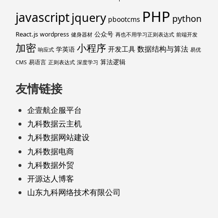
PHP
javascript
jquery
python
pbootcms
React.js
公众号
wordpress
健身器材
再也不用学习正则表达式
前端开发
加密
小程序
数据结构与算法
开发工具
学英语
响应式
易优
算法逻辑
易语言
CMS
正则表达式
深度学习
友情链接
企壹航企服平台
九科数据云主机
九科数据网站建设
九科数据电商
九科数据外贸
开源达人博客
山东九科网络技术有限公司