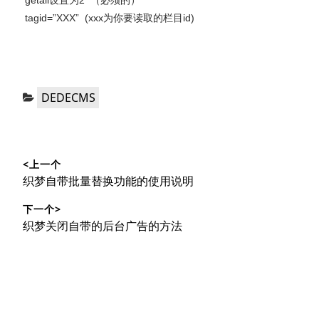
getall设置为2 （必须的）
tagid=”XXX” (xxx为你要读取的栏目id)
分
DEDECMS
类：
文
<上一个
章
上
织梦自带批量替换功能的使用说明
导
篇
下一个>
文
航
下
织梦关闭自带的后台广告的方法
章：
篇
文
章：