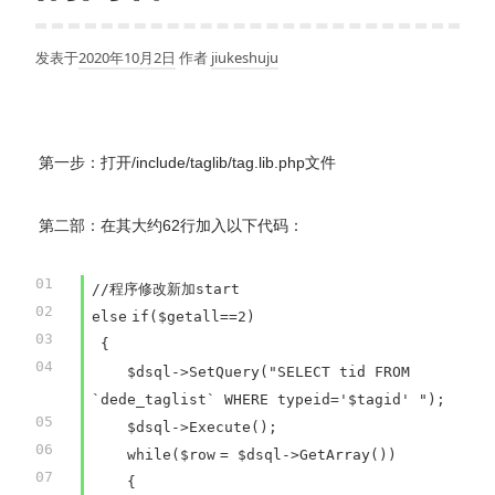
发表于
2020年10月2日
作者
jiukeshuju
第一步：打开/include/taglib/tag.lib.php文件
第二部：在其大约62行加入以下代码：
01
//程序修改新加start
02
else
if
(
$getall
==2)
03
{
04
$dsql
->SetQuery(
"SELECT tid FROM
`dede_taglist` WHERE typeid='$tagid' "
);
05
$dsql
->Execute();
06
while
(
$row
=
$dsql
->GetArray())
07
{