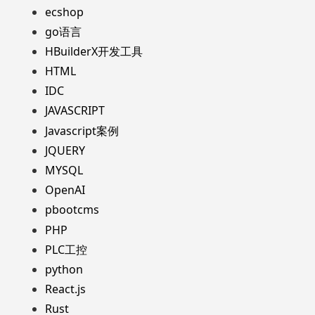
ecshop
go语言
HBuilderX开发工具
HTML
IDC
JAVASCRIPT
Javascript案例
JQUERY
MYSQL
OpenAI
pbootcms
PHP
PLC工控
python
React.js
Rust