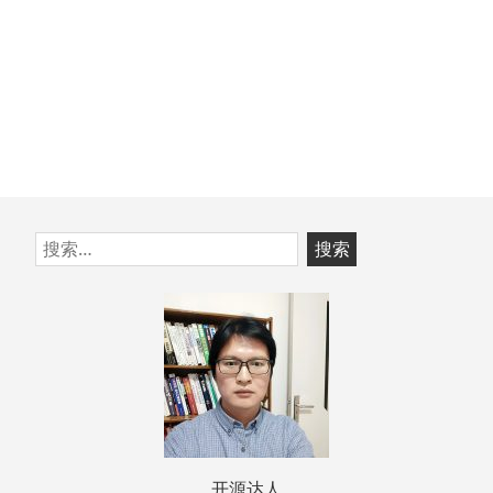
跳
搜
至
索：
页
脚
开源达人