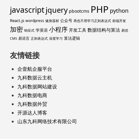
PHP
javascript
jquery
python
pbootcms
React.js
公众号
wordpress
健身器材
再也不用学习正则表达式
前端开发
加密
小程序
数据结构与算法
开发工具
学英语
响应式
易优
算法逻辑
易语言
CMS
正则表达式
深度学习
友情链接
企壹航企服平台
九科数据云主机
九科数据网站建设
九科数据电商
九科数据外贸
开源达人博客
山东九科网络技术有限公司