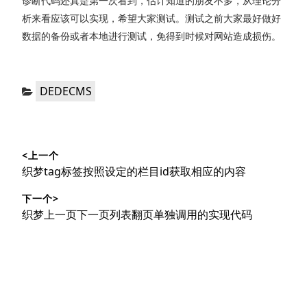
诊断代码还真是第一次看到，估计知道的朋友不多，从理论分
析来看应该可以实现，希望大家测试。测试之前大家最好做好
数据的备份或者本地进行测试，免得到时候对网站造成损伤。
分
DEDECMS
类：
文
<上一个
章
上
织梦tag标签按照设定的栏目id获取相应的内容
导
篇
下一个>
文
航
下
织梦上一页下一页列表翻页单独调用的实现代码
章：
篇
文
章：