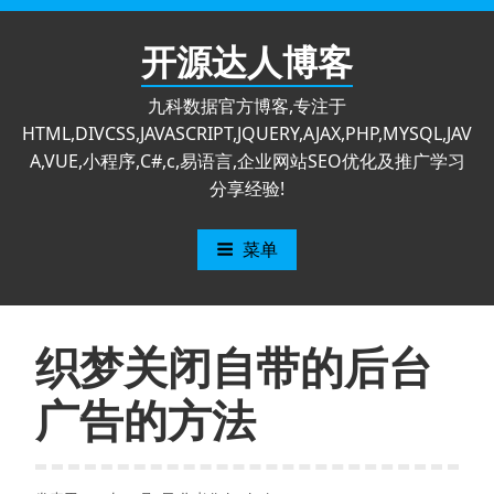
跳
至
开源达人博客
内
容
九科数据官方博客,专注于
HTML,DIVCSS,JAVASCRIPT,JQUERY,AJAX,PHP,MYSQL,JAV
A,VUE,小程序,C#,c,易语言,企业网站SEO优化及推广学习
分享经验!
菜单
织梦关闭自带的后台
广告的方法