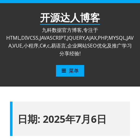
跳
至
开源达人博客
内
容
九科数据官方博客,专注于
HTML,DIVCSS,JAVASCRIPT,JQUERY,AJAX,PHP,MYSQL,JAV
A,VUE,小程序,C#,c,易语言,企业网站SEO优化及推广学习
分享经验!
菜单
日期:
2025年7月6日