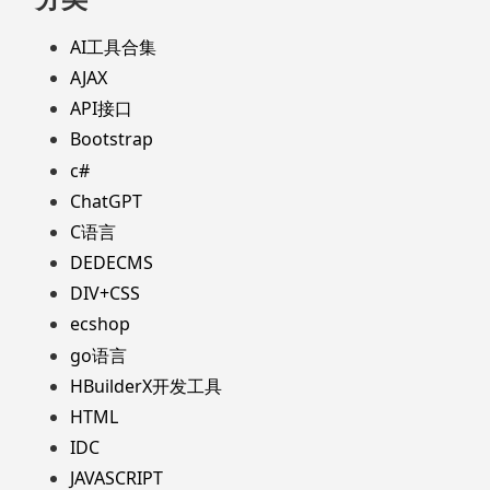
AI工具合集
AJAX
API接口
Bootstrap
c#
ChatGPT
C语言
DEDECMS
DIV+CSS
ecshop
go语言
HBuilderX开发工具
HTML
IDC
JAVASCRIPT