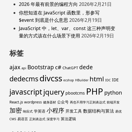
2026 年最有前景的编程方向
2026年2月21日
你想知道在 JavaScript 函数里，形参写
$event 到底是什么意思
2026年2月19日
JavaScript 中，let、var、const 这三种声明变
量的方式该在什么场景下使用
2026年2月19日
标签
ajax
Bootstrap
c#
dede
ChatGPT
api
divcss
dedecms
html
IDE
ecshop
HBuilder
IDC
PHP
javascript
jquery
python
pbootcms
React.js
公众号
wordpress
健身器材
再也不用学习正则表达式
前端开发
加密
小程序
数据结构与算法
开发工具
学英语
响应式
易优
算法逻辑
易语言
CMS
正则表达式
深度学习