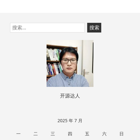
跳
搜
至
索：
页
脚
开源达人
2025 年 7 月
一
二
三
四
五
六
日