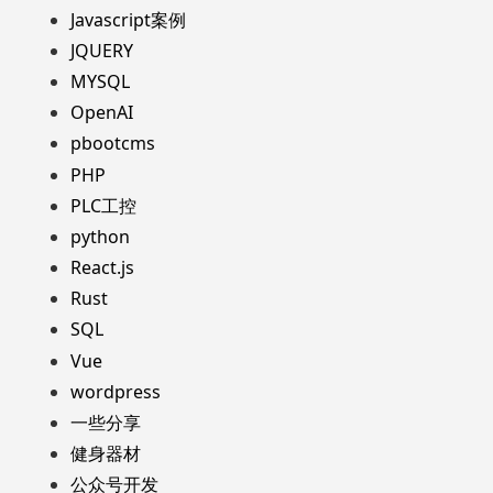
Javascript案例
JQUERY
MYSQL
OpenAI
pbootcms
PHP
PLC工控
python
React.js
Rust
SQL
Vue
wordpress
一些分享
健身器材
公众号开发