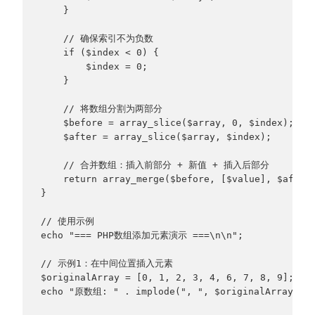
    }
    // 确保索引不为负数
    if ($index < 0) {
        $index = 0;
    }
    // 将数组分割为两部分
    $before = array_slice($array, 0, $index);
    $after = array_slice($array, $index);
    // 合并数组：插入前部分 + 新值 + 插入后部分
    return array_merge($before, [$value], $after
}
// 使用示例
echo "=== PHP数组添加元素演示 ===\n\n";
// 示例1：在中间位置插入元素
$originalArray = [0, 1, 2, 3, 4, 6, 7, 8, 9];
echo "原数组: " . implode(", ", $originalArray) . 