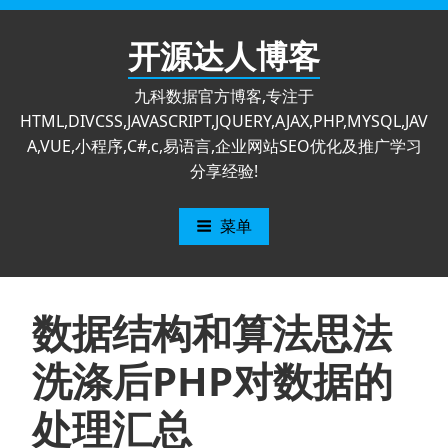
跳
至
开源达人博客
内
容
九科数据官方博客,专注于
HTML,DIVCSS,JAVASCRIPT,JQUERY,AJAX,PHP,MYSQL,JAV
A,VUE,小程序,C#,c,易语言,企业网站SEO优化及推广学习
分享经验!
菜单
数据结构和算法思法
洗涤后PHP对数据的
处理汇总