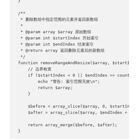
}
/**
 * 删除数组中指定范围的元素并返回新数组
 * 
 * @param array $array 原始数组
 * @param int $startIndex 开始索引
 * @param int $endIndex 结束索引
 * @return array 返回删除元素后的新数组
 */
function removeRangeAndResize($array, $startInde
    // 边界检查
    if ($startIndex < 0 || $endIndex >= count($a
        echo "警告: 索引范围无效\n";
        return $array;
    }
    $before = array_slice($array, 0, $startIndex
    $after = array_slice($array, $endIndex + 1);
    return array_merge($before, $after);
}