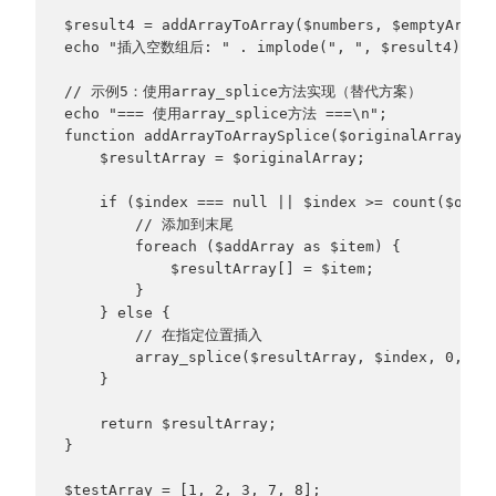
$result4 = addArrayToArray($numbers, $emptyArray
echo "插入空数组后: " . implode(", ", $result4) . "
// 示例5：使用array_splice方法实现（替代方案）
echo "=== 使用array_splice方法 ===\n";
function addArrayToArraySplice($originalArray, $
    $resultArray = $originalArray;
    if ($index === null || $index >= count($orig
        // 添加到末尾
        foreach ($addArray as $item) {
            $resultArray[] = $item;
        }
    } else {
        // 在指定位置插入
        array_splice($resultArray, $index, 0, $a
    }
    return $resultArray;
}
$testArray = [1, 2, 3, 7, 8];