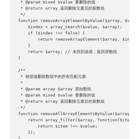
 * @param mixed $value 要删除的值
 * @return array 返回删除元素后的新数组
 */
function removeArrayElementByValue($array, $valu
    $index = array_search($value, $array);
    if ($index !== false) {
        return removeArrayElement($array, $index
    }
    return $array; // 未找到该值，返回原数组
}
/**
 * 根据值删除数组中的所有匹配元素
 * 
 * @param array $array 原始数组
 * @param mixed $value 要删除的值
 * @return array 返回删除元素后的新数组
 */
function removeAllArrayElementsByValue($array, $
    return array_filter($array, function($item) 
        return $item !== $value;
    });
}